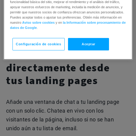
funcionalidad básica del sitio, mejorar el rendimiento y el análisis del tráfico,
página chatear contigo en tiempo real
crea
apoyar nuestros esfuerzos de marketing, incluida la medición de anuncios, y
permitir que nuestros socios de confianza ofrezcan anuncios personalizados.
conexiones más profundas y ayuda a convertir
Puedes aceptar todos o ajustar tus preferencias. Obtén más información en
nuestro
Aviso sobre cookies
y en
la Información sobre procesamiento de
más rápido.
datos de Google
.
Configuración de cookies
Aceptar
Habilita los chats
directamente desde
tus landing pages
Añade una ventana de chat a tu landing page
con un solo clic. Chatea en vivo con los
visitantes de la página, incluso si no se han
unido aún a tu lista de email.