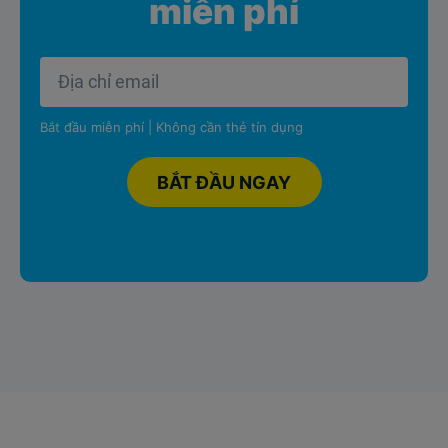
miễn phí
Bắt đầu miễn phí | Không cần thẻ tín dụng
BẮT ĐẦU NGAY