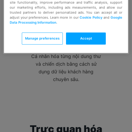
site functionality, improve performance and traffic analysis, support
our marketing efforts, including ads measurements, and allow our
trusted partners to deliver personalized ads. You can accept all or
adjust your preferences. Learn more in our
Cookie Policy
and
Google
Data Processing Information
.
Xây dựng mối quan
hệ
với đối tượng của
Manage preferences
Accept
bạn
Cá nhân hóa từng nội dung thư
và chiến dịch bằng cách sử
dụng dữ liệu khách hàng
chuyên sâu.
Trực quan hóa