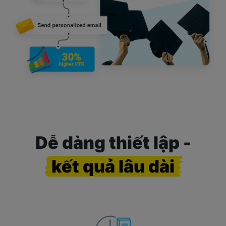
Dễ dàng thiết lập -
kết quả lâu dài