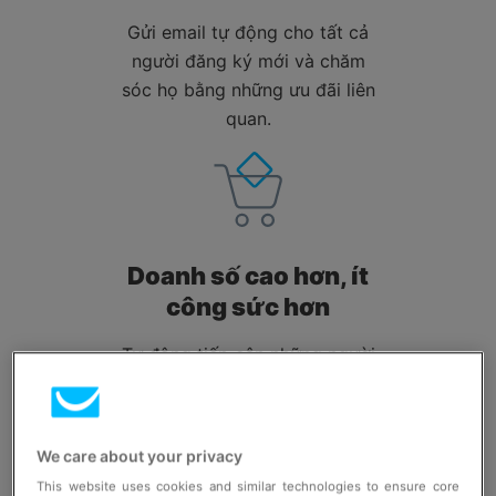
Gửi email tự động cho tất cả
người đăng ký mới và chăm
sóc họ bằng những ưu đãi liên
quan.
Doanh số cao hơn, ít
công sức hơn
Tự động tiếp cận những người
chưa thanh toán giỏ hàng hoặc
đề xuất các sản phẩm mà
khách hàng sẽ yêu thích.
We care about your privacy
This website uses cookies and similar technologies to ensure core