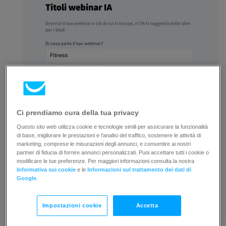
Ci prendiamo cura della tua privacy
Questo sito web utilizza cookie e tecnologie simili per assicurare la funzionalità
di base, migliorare le prestazioni e l’analisi del traffico, sostenere le attività di
marketing, comprese le misurazioni degli annunci, e consentire ai nostri
partner di fiducia di fornire annunci personalizzati. Puoi accettare tutti i cookie o
Dopo un po’, l’editore suggerirà alcuni possibili
modificare le tue preferenze. Per maggiori informazioni consulta la nostra
titoli. Scegline uno dall’elenco o fai clic su
Informativa sui cookie
e le
Informazioni sul trattamento dei dati di
Google
.
“Grazie, uso il mio”,
se preferisci utilizzare un
altro titolo.
Impostazioni cookie
Accetta