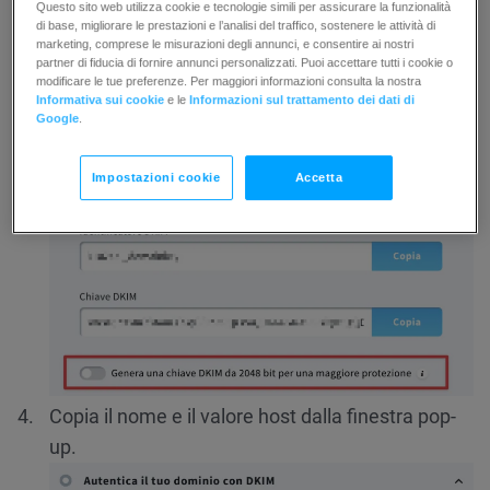
(Facoltativo) Se desideri utilizzare una chiave
Questo sito web utilizza cookie e tecnologie simili per assicurare la funzionalità
di base, migliorare le prestazioni e l’analisi del traffico, sostenere le attività di
DKIM a 2048 bit, sposta il cursore accanto a
marketing, comprese le misurazioni degli annunci, e consentire ai nostri
partner di fiducia di fornire annunci personalizzati. Puoi accettare tutti i cookie o
Genera una chiave DKIM a 2048 bit per una
modificare le tue preferenze. Per maggiori informazioni consulta la nostra
protezione più forte e conferma.
Informativa sui cookie
e le
Informazioni sul trattamento dei dati di
Google
.
Impostazioni cookie
Accetta
Copia il nome e il valore host dalla finestra pop-
up.