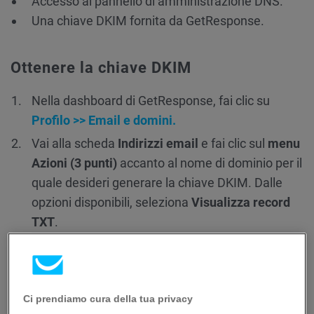
Accesso al pannello di amministrazione DNS.
Una chiave DKIM fornita da GetResponse.
Ottenere la chiave DKIM
Nella dashboard di GetResponse, fai clic su
Profilo >> Email e domini.
Vai alla scheda
Indirizzi email
e fai clic sul
menu
Azioni (3 punti)
accanto al nome di dominio per il
quale desideri generare la chiave DKIM. Dalle
opzioni disponibili, seleziona
Visualizza record
TXT
.
Ci prendiamo cura della tua privacy