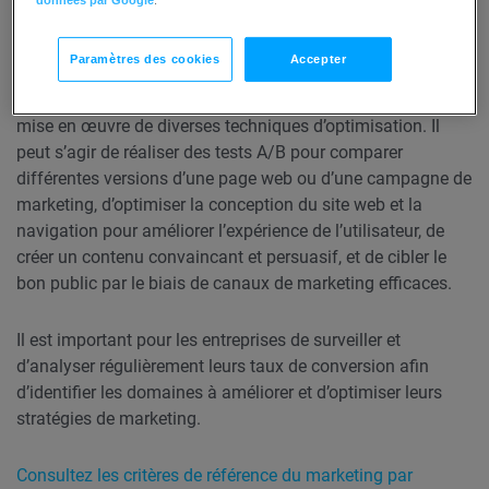
multipliant le résultat par 100 pour l’exprimer en
pourcentage.
Paramètres des cookies
Accepter
L’amélioration des taux de conversion passe souvent par la
mise en œuvre de diverses techniques d’optimisation. Il
peut s’agir de réaliser des tests A/B pour comparer
différentes versions d’une page web ou d’une campagne de
marketing, d’optimiser la conception du site web et la
navigation pour améliorer l’expérience de l’utilisateur, de
créer un contenu convaincant et persuasif, et de cibler le
bon public par le biais de canaux de marketing efficaces.
Il est important pour les entreprises de surveiller et
d’analyser régulièrement leurs taux de conversion afin
d’identifier les domaines à améliorer et d’optimiser leurs
stratégies de marketing.
Consultez les critères de référence du marketing par