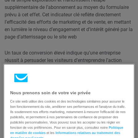
supplémentaire de l’abonnement au moyen du formulaire
prévu à cet effet. Cet indicateur clé reflète directement
l’efficacité des efforts de marketing et de vente, en mettant
en lumière le niveau d’engagement et d’intérêt généré par la
page d’atterrissage ou le site web
Un taux de conversion élevé indique qu’une entreprise
réussit à persuader les visiteurs d’entreprendre l’action
souhaitée, ce qui se traduit par une augmentation des
revenus et une croissance de l’entreprise. En revanche, un
taux de conversion faible indique que la conception du site
web, l’expérience utilisateur, le message ou les stratégies de
Nous prenons soin de votre vie privée
ciblage peuvent poser problème et qu’il convient d’y
Ce site web utilise des cookies et des technologies similaires pour assurer le
remédier.
bon fonctionnement du site, améliorer ses performances et l'analyse du trafic.
Ils soutiennent nos efforts marketing, notamment à mesurer l'efficacité de nos
publicités, et permettent à nos partenaires de confiance de proposer des
Par exemple, le taux de conversion est calculé en divisant
publicités personnalisées. Vous pouvez tous les accepter ou les régler en
le nombre d’actions souhaitées (conversions) par le
fonction de vos préférences. Pour en savoir plus, consultez notre
Politique
en matière de cookies
et les
Informations relatives au traitement des
nombre total de visiteurs ou de prospects, puis en
données par Google
.