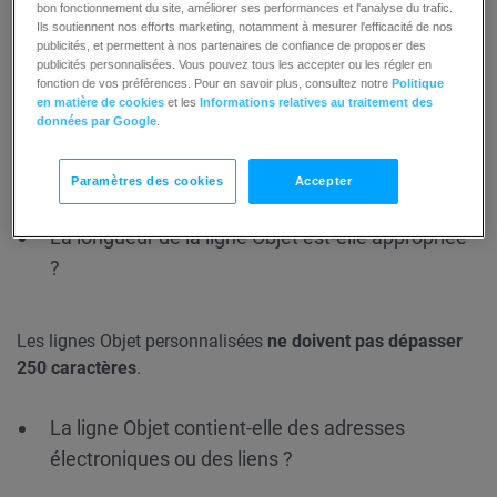
bon fonctionnement du site, améliorer ses performances et l'analyse du trafic.
Ils soutiennent nos efforts marketing, notamment à mesurer l'efficacité de nos
publicités, et permettent à nos partenaires de confiance de proposer des
publicités personnalisées. Vous pouvez tous les accepter ou les régler en
Vous devez énoncer l’objet du message aussi clairement
fonction de vos préférences. Pour en savoir plus, consultez notre
Politique
que possible
. Les destinataires doivent savoir pourquoi ils
en matière de cookies
et les
Informations relatives au traitement des
reçoivent le message et pourquoi ils doivent l’ouvrir. Veillez
données par Google
.
à ce qu’ils sachent qu’ils reçoivent ce message pour
confirmer leur abonnement, leur inscription, etc
.
Paramètres des cookies
Accepter
La longueur de la ligne Objet est-elle appropriée
?
Les lignes Objet personnalisées
ne doivent pas dépasser
250 caractères
.
La ligne Objet contient-elle des adresses
électroniques ou des liens ?