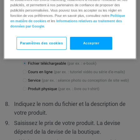
publicités, et permettent à nos partenaires de confiance de proposer des
Sélectionnez votre boutique et cliquez sur
publicités personnalisées. Vous pouvez tous les accepter ou les régler en
fonction de vos préférences. Pour en savoir plus, consultez notre
Politique
Ajoutez un produit
ou sur
C’est parti !
si vous
en matière de cookies
et les
Informations relatives au traitement des
n’avez aucun produit dans votre boutique.
données par Google
.
Sélectionnez
Fichier téléchargeable
dans les
Paramètres des cookies
Accepter
options du produit.
Indiquez le nom du fichier et la description de
votre produit.
Saisissez le prix de votre produit. La devise
dépend de la devise de la boutique.