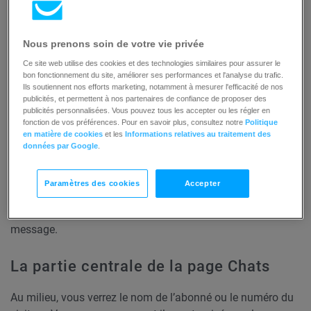
Nous prenons soin de votre vie privée
En haut, vous pouvez basculer entre les
Chats actifs
, les
Chats fermés
, les
Statistiques
, les
Réponses rapides
et
les
Ce site web utilise des cookies et des technologies similaires pour assurer le
bon fonctionnement du site, améliorer ses performances et l'analyse du trafic.
Paramètres.
Ils soutiennent nos efforts marketing, notamment à mesurer l'efficacité de nos
publicités, et permettent à nos partenaires de confiance de proposer des
publicités personnalisées. Vous pouvez tous les accepter ou les régler en
La partie gauche de la page Chats
fonction de vos préférences. Pour en savoir plus, consultez notre
Politique
en matière de cookies
et les
Informations relatives au traitement des
Sur le côté gauche se trouve une fenêtre de recherche que
données par Google
.
vous pouvez utiliser pour trouver un chat actif. Il y a
également une liste des chats actuellement actifs. Vous y
Paramètres des cookies
Accepter
verrez le nom de l’abonné ou le numéro du visiteur, le
dernier message et le temps écoulé depuis le dernier
message.
La partie centrale de la page Chats
Au milieu, vous verrez le nom de l’abonné ou le numéro du