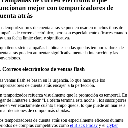
 campañas de correo electrónico que
uncionan mejor con temporizadores de
uenta atrás
os temporizadores de cuenta atrás se pueden usar en muchos tipos de
ampañas de correo electrónico, pero son especialmente eficaces cuando
ay una fecha límite clara y significativa
.
quí tienes siete campañas habituales en las que los temporizadores de
uenta atrás pueden aumentar significativamente la interacción y las
onversiones.
. Correos electrónicos de ventas flash
as ventas flash se basan en la urgencia, lo que hace que los
emporizadores de cuenta atrás encajen a la perfección.
n temporizador refuerza visualmente que la promoción es temporal. En
ugar de limitarse a decir “La oferta termina esta noche”, los suscriptores
ueden ver exactamente cuánto tiempo queda, lo que puede animarles a
omar decisiones de compra más rápidas.
os temporizadores de cuenta atrás son especialmente eficaces durante
eriodos de compras competitivos como
el Black Friday
y el
Cyber