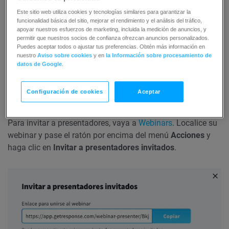
Este sitio web utiliza cookies y tecnologías similares para garantizar la
funcionalidad básica del sitio, mejorar el rendimiento y el análisis del tráfico,
apoyar nuestros esfuerzos de marketing, incluida la medición de anuncios, y
permitir que nuestros socios de confianza ofrezcan anuncios personalizados.
Puedes aceptar todos o ajustar tus preferencias. Obtén más información en
nuestro
Aviso sobre cookies
y en
la Información sobre procesamiento de
datos de Google
.
Configuración de cookies
Aceptar
Cómo puedo invitar a un presentador
Para invitar a presentadores, vaya a
Webinars
. Localice su
webinar y pase el ratón por encima del menú
Acciones
y
haga clic en
Invitar a presentadores invitados
.