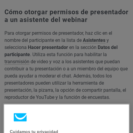
Cómo otorgar permisos de presentador
a un asistente del webinar
Para otorgar permisos de presentador, haz clic en el
nombre del participante en la lista de
Asistentes
y
selecciona
Hacer presentador
en la sección
Datos del
participante
. Utiliza esta función para habilitar la
transmisión
de video y voz a los asistentes que puedan
contribuir a tu presentación o a un miembro del equipo que
pueda ayudar a moderar el chat. Además, todos los
presentadores pueden utilizar la herramienta de
presentación, la pizarra, la opción de compartir pantalla, el
reproductor de YouTube y la función de encuestas.
Cuidamos tu privacidad