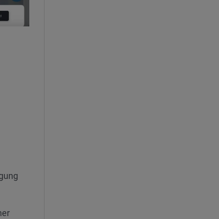
igung
ner