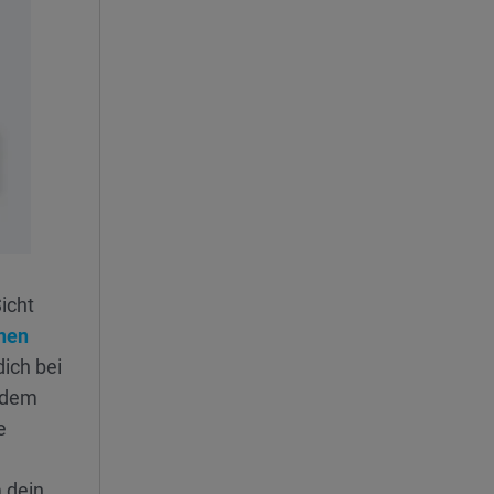
icht
nen
ich bei
f dem
e
 dein