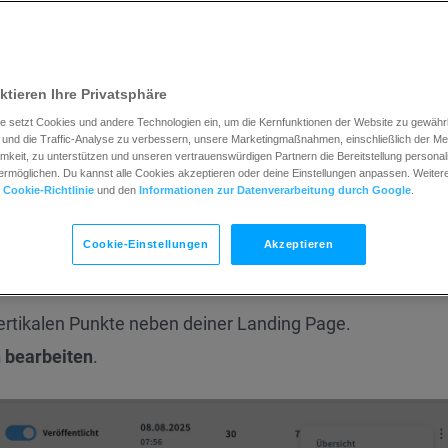
anner in GetResponse zu aktivieren, um dich bei der Einha
arantieren jedoch nicht, dass das Befolgen unserer Tipps 
ng aller Gesetze sicherstellt, die für deine Nutzung von 
ktieren Ihre Privatsphäre
r, rechtlichen Rat zu den genauen gesetzlichen Anforde
e setzt Cookies und andere Technologien ein, um die Kernfunktionen der Website zu gewährle
.
und die Traffic-Analyse zu verbessern, unsere Marketingmaßnahmen, einschließlich der M
keit, zu unterstützen und unseren vertrauenswürdigen Partnern die Bereitstellung personali
rmöglichen. Du kannst alle Cookies akzeptieren oder deine Einstellungen anpassen. Weitere 
richtigung hinzu
r
Cookie-Richtlinie
und den
Informationen zur Datenverarbeitung durch Google
.
ner Landing Page:
Cookie-Einstellungen
Akzeptieren
vertikalen Punkte neben deiner Landing Page.
n bearbeiten
.