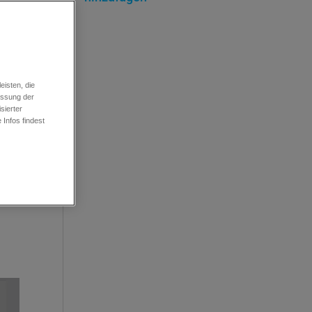
ltung
oder die
Cookies
rungen
isten, die
essung der
sierter
Infos findest