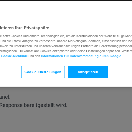
endern, E-Mail-Adressen von eigenen Versanddomänen 
IM
als auch
DMARC
zu konfigurieren.
ktieren Ihre Privatsphäre
sen Sie bitte unseren Blogbeitrag:
e setzt Cookies und andere Technologien ein, um die Kernfunktionen der Website zu gewährle
Gmail und Yahoo: Alles, was du wissen musst
und die Traffic-Analyse zu verbessern, unsere Marketingmaßnahmen, einschließlich der M
keit, zu unterstützen und unseren vertrauenswürdigen Partnern die Bereitstellung personali
rmöglichen. Du kannst alle Cookies akzeptieren oder deine Einstellungen anpassen. Weitere 
en möchtest, sieh dir unsere
DKIM
–
und
DMARC-Artikel
r
Cookie-Richtlinie
und den
Informationen zur Datenverarbeitung durch Google
.
ufügen, musst du Folgendes haben
Cookie-Einstellungen
Akzeptieren
anel.
Response bereitgestellt wird.