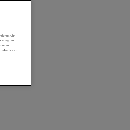
im
isten, die
essung der
sierter
Infos findest
an.