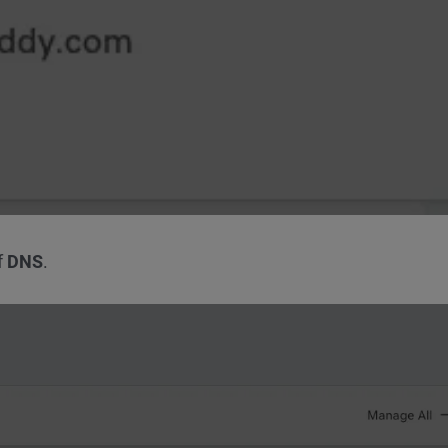
f
DNS
.