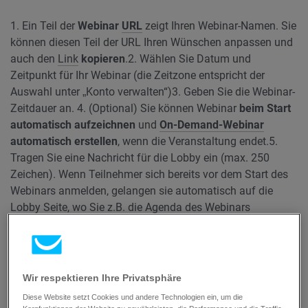
1. Ein Teil der
Webinar
URL
zeigt Ihren Webinar-Namen. Sie
können diesen Teil der URL Ihren Wünschen anpassen und
auch den
Link
kopieren
.
2. Wählen Sie Datum und
Zeitpunkt für Ihr Webinar (die Zeitzone entspricht der
Auswahl unter „Konto verwalten“)
3. Geben Sie die Webinar-
Zeitdauer an. 4. (Optional) Sie können Webinar
beim Start
automatisch aufzeichnen
und
On-Demand-Webinar
automatisch erstellen
, wenn die Veranstaltung endet.
5.
Tragen Sie eine Nachricht für die Lobby ein (max. 250
Zeichen). Wenn Teilnehmer sich bereits vor dem Start des
Webinars anmelden, gelangen sie automatisch auf die
Lobby Seite, wo Sie z.B. die Agenda des Webinars
präsentieren könnten.
6. (Optional) Sollten Sie nicht die
Standard Danke-Seite verwenden wollen, können Sie aus
einer Ihrer Landing Pages wählen oder auch die URL einer
externen Webseite eintragen.
Wir respektieren Ihre Privatsphäre
Diese Website setzt Cookies und andere Technologien ein, um die