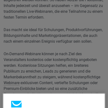
Inhalte jederzeit und überall anzusehen – im Gegensatz zu
traditionellen Live-Webinaren, die eine Teilnahme zu einem
festen Termin erfordern.
Das macht sie ideal für Schulungen, Produktvorführungen,
Bildungsinhalte und Marketingpräsentationen, die auch
nach einem einzelnen Ereignis verfügbar sein sollen.
On-Demand-Webinare können je nach Ziel des
Veranstalters kostenlos oder kostenpflichtig angeboten
werden. Kostenlose Sitzungen helfen, ein breiteres
Publikum zu erreichen, Leads zu generieren und die
Markenbekanntheit zu steigern, während kostenpflichtige
Webinare
exklusiven Content, vertiefte Schulungen oder
Premium-Einblicke bieten und so eine zusätzliche
Einnahmequelle für Unternehmen und Lehrkräfte schaffen.
Um die Interaktion zu steigern und Conversions zu fördern,