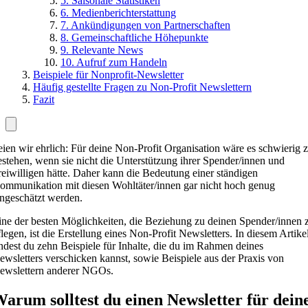
5. Saisonale Statistiken
6. Medienberichterstattung
7. Ankündigungen von Partnerschaften
8. Gemeinschaftliche Höhepunkte
9. Relevante News
10. Aufruf zum Handeln
Beispiele für Nonprofit-Newsletter
Häufig gestellte Fragen zu Non-Profit Newslettern
Fazit
eien wir ehrlich: Für deine Non-Profit Organisation wäre es schwierig 
estehen, wenn sie nicht die Unterstützung ihrer Spender/innen und
reiwilligen hätte. Daher kann die Bedeutung einer ständigen
ommunikation mit diesen Wohltäter/innen gar nicht hoch genug
ingeschätzt werden.
ine der besten Möglichkeiten, die Beziehung zu deinen Spender/innen 
flegen, ist die Erstellung eines Non-Profit Newsletters. In diesem Artike
indest du zehn Beispiele für Inhalte, die du im Rahmen deines
ewsletters verschicken kannst, sowie Beispiele aus der Praxis von
ewslettern anderer NGOs.
arum solltest du einen Newsletter für dein