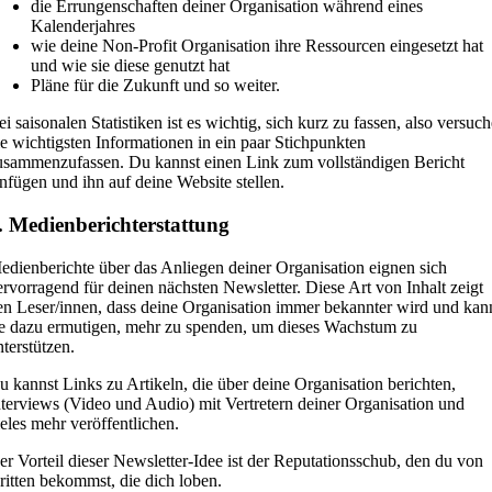
die Errungenschaften deiner Organisation während eines
Kalenderjahres
wie deine Non-Profit Organisation ihre Ressourcen eingesetzt hat
und wie sie diese genutzt hat
Pläne für die Zukunft und so weiter.
ei saisonalen Statistiken ist es wichtig, sich kurz zu fassen, also versuch
ie wichtigsten Informationen in ein paar Stichpunkten
usammenzufassen. Du kannst einen Link zum vollständigen Bericht
infügen und ihn auf deine Website stellen.
. Medienberichterstattung
edienberichte über das Anliegen deiner Organisation eignen sich
ervorragend für deinen nächsten Newsletter. Diese Art von Inhalt zeigt
en Leser/innen, dass deine Organisation immer bekannter wird und kan
ie dazu ermutigen, mehr zu spenden, um dieses Wachstum zu
nterstützen.
u kannst Links zu Artikeln, die über deine Organisation berichten,
nterviews (Video und Audio) mit Vertretern deiner Organisation und
ieles mehr veröffentlichen.
er Vorteil dieser Newsletter-Idee ist der Reputationsschub, den du von
ritten bekommst, die dich loben.