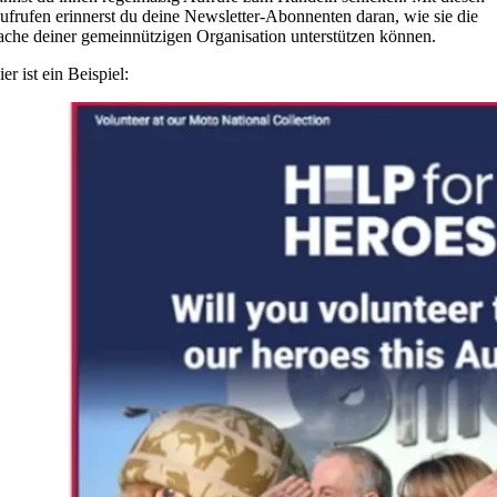
ufrufen erinnerst du deine Newsletter-Abonnenten daran, wie sie die
ache deiner gemeinnützigen Organisation unterstützen können.
er ist ein Beispiel: