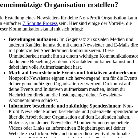
emeinnützige Organisation erstellen?
ie Erstellung eines Newsletters für deine Non-Profit Organisation kann
in einfacher
7-Schritte-Prozess
sein. Hier sind einige der Vorteile, die
ieser Kommunikationskanal mit sich bringt:
Beziehungen aufbauen:
Im Gegensatz zu sozialen Medien und
anderen Kanälen kannst du mit einem Newsletter und E-Mails dire
mit potenziellen Spender/innen kommunizieren. Diese
Unmittelbarkeit macht ihn zu einem wichtigen Kommunikationstoo
da du eine Beziehung zu deinen Kontakten aufbauen kannst und
dabei ihre volle Aufmerksamkeit hast.
Mach auf bevorstehende Events und Initiativen aufmerksam:
Nonprofit-Newsletter eignen sich hervorragend, um für die Events
deiner gemeinnützigen Organisation zu werben. Du kannst auf
deine Events und Initiativen aufmerksam machen, indem du
Nachrichten direkt an die Posteingänge deiner Newsletter-
Abonnent/innen schickst.
Informiere bestehende und zukünftige Spender/innen:
Non-
Profit-Newsletter können bestehende und potenzielle Spender/inn
über die Arbeit deiner Organisation auf dem Laufenden halten.
Nutze sie, um deinen Newsletter-Abonnent/innen eingebettete
Videos oder Links zu informativen Blogbeiträgen auf deiner
Website zu schicken. Wie auch immer diese wertvollen Inhalte