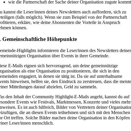
wie die Partnerschaft der Sache deiner Organisation zugute kommt
u kannst die Leser/innen deines Newsletters auch auffordern, sich zu
eteiligen (falls möglich). Wenn sie zum Beispiel von der Partnerschaft
rofitieren, erkläre, wie deine Abonnenten die Vorteile in Anspruch
ehmen können.
. Gemeinschaftliche Höhepunkte
emeinde-Highlights informieren die Leser/innen des Newsletters deiner
emeinnützigen Organisation über Events in ihrer Gemeinde.
iese E-Mails eignen sich hervorragend, um deine gemeinnützige
rganisation als eine Organisation zu positionieren, die sich in den
emeinden engagiert, in denen sie tätig ist. Da sie auf unterhaltsame
vents hinweisen, helfen sie, den Eindruck zu zerstreuen, dass die meist
einer Mitteilungen darauf abzielen, Geld zu sammeln.
as den Inhalt der Community Highlight-E-Mails angeht, kannst du auf
esondere Events wie Festivals, Marktmessen, Konzerte und vieles mehr
inweisen. Es ist auch hilfreich, Bilder von Vertretern deiner Organisatio
eizufügen, die an diesen Events teilnehmen und sich mit den Menschen
or Ort treffen. Solche Bilder machen deine Organisation in den Köpfen
einer Leser/innen menschlich.