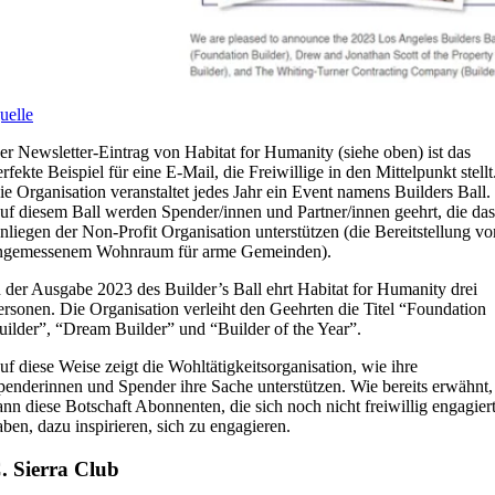
uelle
er Newsletter-Eintrag von Habitat for Humanity (siehe oben) ist das
rfekte Beispiel für eine E-Mail, die Freiwillige in den Mittelpunkt stellt
ie Organisation veranstaltet jedes Jahr ein Event namens Builders Ball.
uf diesem Ball werden Spender/innen und Partner/innen geehrt, die das
nliegen der Non-Profit Organisation unterstützen (die Bereitstellung vo
ngemessenem Wohnraum für arme Gemeinden).
n der Ausgabe 2023 des Builder’s Ball ehrt Habitat for Humanity drei
ersonen. Die Organisation verleiht den Geehrten die Titel “Foundation
uilder”, “Dream Builder” und “Builder of the Year”.
uf diese Weise zeigt die Wohltätigkeitsorganisation, wie ihre
penderinnen und Spender ihre Sache unterstützen. Wie bereits erwähnt,
ann diese Botschaft Abonnenten, die sich noch nicht freiwillig engagier
aben, dazu inspirieren, sich zu engagieren.
. Sierra Club