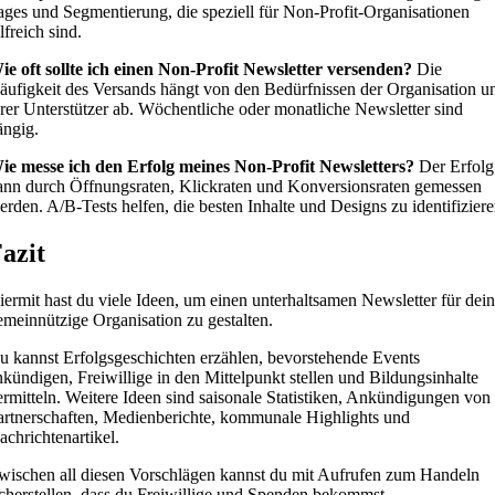
ages und Segmentierung, die speziell für Non-Profit-Organisationen
lfreich sind.
ie oft sollte ich einen Non-Profit Newsletter versenden?
Die
äufigkeit des Versands hängt von den Bedürfnissen der Organisation u
hrer Unterstützer ab. Wöchentliche oder monatliche Newsletter sind
ängig.
ie messe ich den Erfolg meines Non-Profit Newsletters?
Der Erfolg
ann durch Öffnungsraten, Klickraten und Konversionsraten gemessen
erden. A/B-Tests helfen, die besten Inhalte und Designs zu identifiziere
azit
iermit hast du viele Ideen, um einen unterhaltsamen Newsletter für dei
emeinnützige Organisation zu gestalten.
u kannst Erfolgsgeschichten erzählen, bevorstehende Events
nkündigen, Freiwillige in den Mittelpunkt stellen und Bildungsinhalte
ermitteln. Weitere Ideen sind saisonale Statistiken, Ankündigungen von
artnerschaften, Medienberichte, kommunale Highlights und
achrichtenartikel.
wischen all diesen Vorschlägen kannst du mit Aufrufen zum Handeln
icherstellen, dass du Freiwillige und Spenden bekommst.