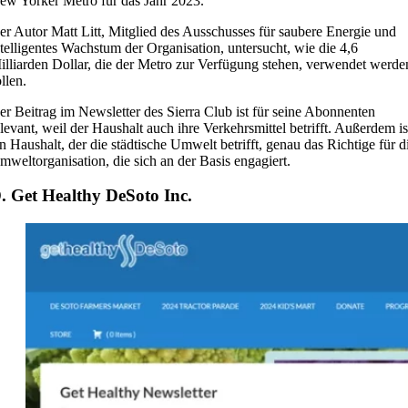
ew Yorker Metro für das Jahr 2023.
er Autor Matt Litt, Mitglied des Ausschusses für saubere Energie und
ntelligentes Wachstum der Organisation, untersucht, wie die 4,6
illiarden Dollar, die der Metro zur Verfügung stehen, verwendet werde
llen.
er Beitrag im Newsletter des Sierra Club ist für seine Abonnenten
elevant, weil der Haushalt auch ihre Verkehrsmittel betrifft. Außerdem is
in Haushalt, der die städtische Umwelt betrifft, genau das Richtige für d
mweltorganisation, die sich an der Basis engagiert.
. Get Healthy DeSoto Inc.