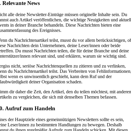
. Relevante News
icht alle deine Newsletter-Einträge müssen originelle Inhalte sein. Du
annst auch Artikel veröffentlichen, die wichtige Neuigkeiten und aktuel
vents in deiner Branche behandeln. Diese Nachrichten bieten eine
usammenfassung des Ereignisses.
enn du Nachrichtenartikel teilst, musst du vor allem berücksichtigen, o
iese Nachrichten dein Unternehmen, deine Leser/innen oder beide
etreffen. Du musst Nachrichten teilen, die für deine Branche und deine
nterstützer/innen relevant sind, und erklären, warum sie wichtig sind.
ergiss nicht, seriöse Nachrichtenquellen zu zitieren und zu verlinken,
enn du Nachrichtenartikel teilst. Das Verbreiten von Fehlinformationen
elbst wenn es unwissentlich geschieht, kann dem Ruf und der
laubwürdigkeit deiner Organisation schaden.
imm dir daher die Zeit, den Artikel, den du teilen möchtest, mit andere
rtikeln zu vergleichen, die sich mit denselben Themen befassen.
0. Aufruf zum Handeln
ines der Hauptziele eines gemeinnützigen Newsletters sollte es sein,
eine Leser/innen zu bestimmten Handlungen zu bewegen. Deshalb
annst du ihnen regelmäßig Aufrufe zum Handeln schicken. Mit diesen