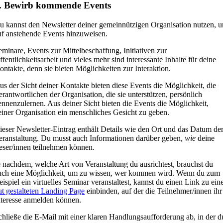
. Bewirb kommende Events
u kannst den Newsletter deiner gemeinnützigen Organisation nutzen, 
uf anstehende Events hinzuweisen.
eminare, Events zur Mittelbeschaffung, Initiativen zur
ffentlichkeitsarbeit und vieles mehr sind interessante Inhalte für deine
ontakte, denn sie bieten Möglichkeiten zur Interaktion.
us der Sicht deiner Kontakte bieten diese Events die Möglichkeit, die
erantwortlichen der Organisation, die sie unterstützen, persönlich
ennenzulernen. Aus deiner Sicht bieten die Events die Möglichkeit,
einer Organisation ein menschliches Gesicht zu geben.
ieser Newsletter-Eintrag enthält Details wie den Ort und das Datum de
eranstaltung. Du musst auch Informationen darüber geben,
wie
deine
eser/innen teilnehmen können.
e nachdem, welche Art von Veranstaltung du ausrichtest, brauchst du
uch eine Möglichkeit, um zu wissen, wer kommen wird. Wenn du zum
eispiel ein virtuelles Seminar veranstaltest, kannst du einen Link zu ein
ut gestalteten Landing Page
einbinden, auf der die Teilnehmer/innen ihr
nteresse anmelden können.
chließe die E-Mail mit einer klaren Handlungsaufforderung ab, in der d