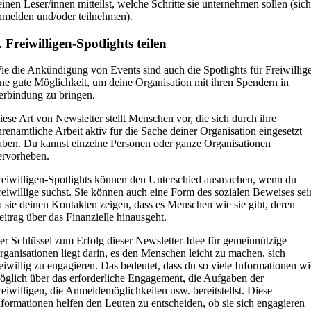
einen Leser/innen mitteilst, welche Schritte sie unternehmen sollen (sich
nmelden und/oder teilnehmen).
. Freiwilligen-Spotlights teilen
ie die Ankündigung von Events sind auch die Spotlights für Freiwillig
ine gute Möglichkeit, um deine Organisation mit ihren Spendern in
erbindung zu bringen.
iese Art von Newsletter stellt Menschen vor, die sich durch ihre
hrenamtliche Arbeit aktiv für die Sache deiner Organisation eingesetzt
aben. Du kannst einzelne Personen oder ganze Organisationen
ervorheben.
reiwilligen-Spotlights können den Unterschied ausmachen, wenn du
reiwillige suchst. Sie können auch eine Form des sozialen Beweises sei
a sie deinen Kontakten zeigen, dass es Menschen wie sie gibt, deren
eitrag über das Finanzielle hinausgeht.
er Schlüssel zum Erfolg dieser Newsletter-Idee für gemeinnützige
rganisationen liegt darin, es den Menschen leicht zu machen, sich
reiwillig zu engagieren. Das bedeutet, dass du so viele Informationen wi
öglich über das erforderliche Engagement, die Aufgaben der
reiwilligen, die Anmeldemöglichkeiten usw. bereitstellst. Diese
nformationen helfen den Leuten zu entscheiden, ob sie sich engagieren