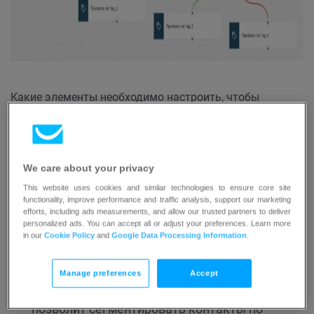
Какие элементы необходимо настроить, чтобы
опубликовать шаблон как процесс:
3
письма автоматизации
или письма,
We care about your privacy
которые можно использовать как письма
This website uses cookies and similar technologies to ensure core site
автоматизации,
functionality, improve performance and traffic analysis, support our marketing
теги
(необязательно). Теги можно добавлять
efforts, including ads measurements, and allow our trusted partners to deliver
personalized ads. You can accept all or adjust your preferences. Learn more
во время создания процесса, однако мы
in our
Cookie Policy
and
Google Data Processing Information
.
рекомендуем заранее подготовить систему
тегов для отслеживания посещений
Manage preferences
Accept
отдельных страниц вашего сайта. Это
позволит сегментировать контакты по