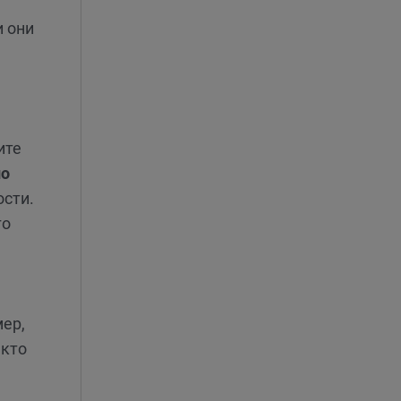
и они
ите
по
ости.
го
ер,
 кто