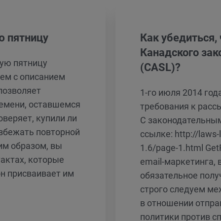
ю пятницу
Как убедиться,
Канадского зак
ную пятницу
(CASL)?
сем с описанием
позволяет
1-го июля 2014 го
емени, оставшемся
требования к расс
оверяет, купили ли
С законодательны
избежать повторной
ссылке: http://laws-
им образом, вы
1.6/page-1.html Ge
актах, которые
email-маркетинга, 
он присваивает им
обязательное полу
строго следуем ме
в отношении отпра
политики против с