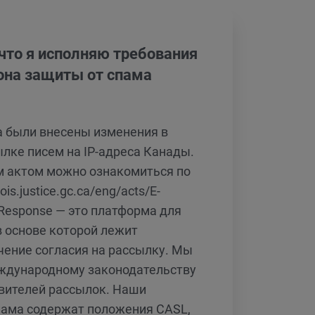
 что я исполняю требования
она защиты от спама
да были внесены изменения в
ылке писем на IP-адреса Канады.
м актом можно ознакомиться по
lois.justice.gc.ca/eng/acts/E-
tResponse — это платформа для
в основе которой лежит
чение согласия на рассылку. Мы
ждународному законодательству
вителей рассылок. Наши
пама содержат положения CASL,