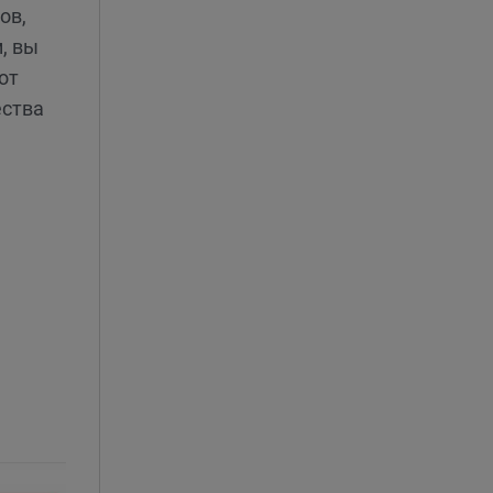
ов,
, вы
от
ества