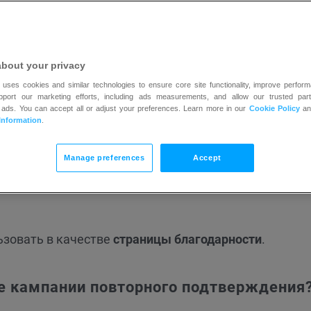
about your privacy
лучший способ действия, если вы видите, что ваш с
 uses cookies and similar technologies to ensure core site functionality, improve perform
upport our marketing efforts, including ads measurements, and allow our trusted part
кие из ваших контактов все еще хотят получать от в
 ads. You can accept all or adjust your preferences. Learn more in our
Cookie Policy
a
. Не вовлеченные контакты, скорее всего, сгенерир
Information
.
ли отпишутся
, что снизит статистику вашей учетной 
Manage preferences
Accept
одтверждения, вам потребуется:
ьзовать в качестве
страницы благодарности
.
ме кампании повторного подтверждения