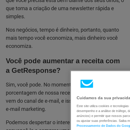
que você precisa está bem diante dos seus olhos, o
que torna a criação de uma newsletter rápida e
simples.
Nos negócios, tempo é dinheiro, portanto, quanto
mais tempo você economiza, mais dinheiro você
economiza.
Você pode aumentar a receita com
a GetResponse?
Sim, você pode. No momento, uma boa
porcentagem de nossa receita de marketing digital
Cuidamos da sua privacid
vem do canal de e-mail, e isso enfatiza o poder do
Este site utiliza cookies e tecnologi
e-mail marketing.
desempenho e a análise de tráfego, 
anúncios) e permitir que nossos parc
ou ajustar suas preferências. Saiba 
Podemos despertar o interesse do cliente e
Processamento de Dados do Goog