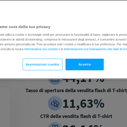
amo cura della tua privacy
b utilizza cookie e tecnologie simili per assicurare la funzionalità di base, migliorare le prestaz
 sostenere le attività di marketing, comprese le misurazioni degli annunci, e consentire ai nostri
rnire annunci personalizzati. Puoi accettare tutti i cookie o modificare le tue preferenze. Per ma
consulta la nostra
Informativa sui cookie
e le
Informazioni sul trattamento dei dati di G
Impostazioni cookie
Accetta
44,17%
Tasso di apertura della vendita flash di T-shir
11,63%
CTR della vendita flash di T-shirt