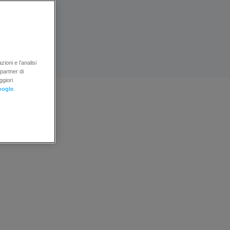
ioni e l’analisi
 partner di
ggiori
oogle
.
t