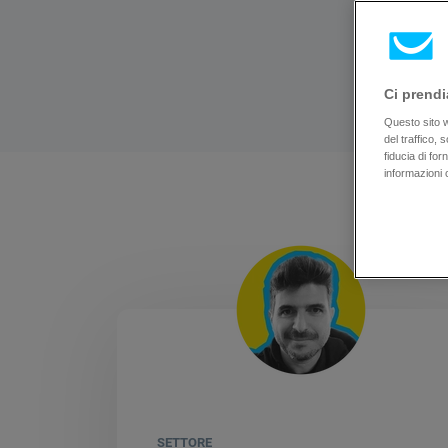
Ci prendi
Questo sito we
del traffico,
fiducia di fo
informazioni 
SETTORE