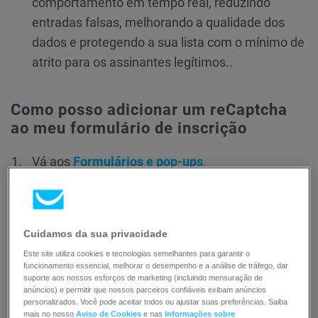
comportamento em tempo real, reduzindo
entradas falsas, melhorando a qualidade dos
dados e protegendo a sua lista com o mínimo de
atrito para os assinantes legítimos..
Como posso adicionar um reCaptcha
ao meu formulário de inscrição
Vá aos
Formulários e pop-ups
.
Escolha seu modelo e clique
Editar design
Cuidamos da sua privacidade
Este site utiliza cookies e tecnologias semelhantes para garantir o
funcionamento essencial, melhorar o desempenho e a análise de tráfego, dar
suporte aos nossos esforços de marketing (incluindo mensuração de
anúncios) e permitir que nossos parceiros confiáveis exibam anúncios
personalizados. Você pode aceitar todos ou ajustar suas preferências. Saiba
mais no nosso
Aviso de Cookies
e nas
Informações sobre