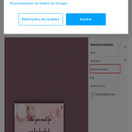
Processamento de Dados do Google
.
Clique no elemento do formulário de inscrição e
expanda a guia Configurações de assinatura.
Definições de cookies
Aceitar