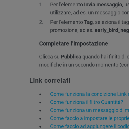
Per l’elemento
Invia messaggio
, u
utilizzare, ad es. un messaggio con
Per l’elemento
Tag
, seleziona il t
promozione, ad es.
early_bird_neg
Completare l’impostazione
Clicca su
Pubblica
quando hai finito di 
modifiche in un secondo momento (com
Link correlati
Come funziona la condizione Link 
Come funziona il filtro Quantità?
Come funziona un messaggio di m
Come faccio a impostare le proprie
Come faccio ad aggiungere il codi