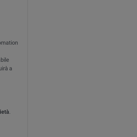
omation
bile
uirà a
ietà
.