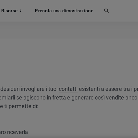
Risorse
Prenota una dimostrazione
Cerca
desideri invogliare i tuoi
contatti
esistenti a essere tra i p
emiarli se agiscono in fretta e generare così
vendite
ancor
e ti permette di:
o riceverla