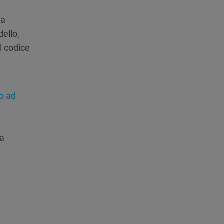
la
ello,
l codice
o ad
ca