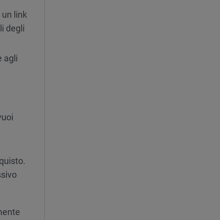
 un link
i degli
 agli
vuoi
quisto.
ssivo
amente