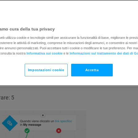
utti i contatti qualificati
io specifico a tutti coloro che si sono mostrati interes
e hanno partecipato e si sono qualificati e a coloro che 
amo cura della tua privacy
ti (ciò ti aiuterà a decidere quale offerta e contenuti offr
b utilizza cookie e tecnologie simili per assicurare la funzionalità di base, migliorare le prestaz
 sostenere le attività di marketing, comprese le misurazioni degli annunci, e consentire ai nostri
rnire annunci personalizzati. Puoi accettare tutti i cookie o modificare le tue preferenze. Per ma
consulta la nostra
Informativa sui cookie
e le
Informazioni sul trattamento dei dati di G
Impostazioni cookie
Accetta
are: 5