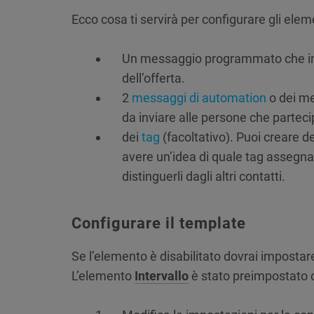
Ecco cosa ti servirà per configurare gli ele
Un messaggio programmato che inne
dell’offerta.
2
messaggi di automation
o dei m
da inviare alle persone che partec
dei
tag
(facoltativo). Puoi creare d
avere un’idea di quale tag assegna
distinguerli dagli altri contatti.
Configurare il template
Se l’elemento è disabilitato dovrai impostare
L’elemento
Intervallo
è stato preimpostato co