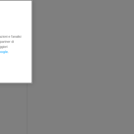
sati ma
hanno
ire a
ioni e l’analisi
 partner di
ggiori
oogle
.