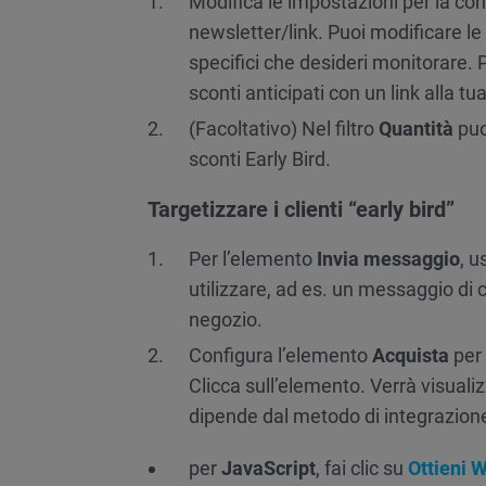
Modifica le impostazioni per la co
newsletter/link. Puoi modificare le
specifici che desideri monitorare.
sconti anticipati con un link alla tu
(Facoltativo) Nel filtro
Quantità
puo
sconti Early Bird.
Targetizzare i clienti “early bird”
Per l’elemento
Invia messaggio
, u
utilizzare, ad es. un messaggio di 
negozio.
Configura l’elemento
Acquista
per 
Clicca sull’elemento. Verrà visuali
dipende dal metodo di integrazione 
per
JavaScript
, fai clic su
Ottieni 