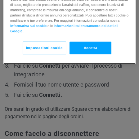
di base, migliorare le prestazioni e l’analisi del traffico, sostenere le attività di
marketing, comprese le misurazioni degli annunci, e consentire ai nostri
partner di fiducia di fornire annunci personalizzati. Puoi accettare tutti i cookie o
Collega gli account GetResponse e
modificare le tue preferenze. Per maggiori informazioni consulta la nostra
Informativa sui cookie
e le
Informazioni sul trattamento dei dati di
Square
Google
.
Vai a
Integrazioni e API.
Impostazioni cookie
Accetta
Fai clic su
Dettagli sull’integrazione Square.
Fai clic su
Connetti
per avviare il processo di
integrazione.
Fornisci il tuo nome utente e password
Fai clic su
Connetti.
Ora sarai in grado di utilizzare Square come elaboratore di
pagamento nelle pagine degli ordini.
Come faccio a disconnettere