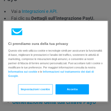
Vai a
Integrazioni e API.
Fai clic su
Dettagli sull’integrazione PayU.
Fai clic su
Connetti
per avviare il processo di
integrazione.
Fornisci il tuo ID cliente (pos_id).
Ci prendiamo cura della tua privacy
Aggiungi la tua firma.
Questo sito web utilizza cookie e tecnologie simili per assicurare la funzionalità
Inserisci la tua chiave MD5.
di base, migliorare le prestazioni e l’analisi del traffico, sostenere le attività di
Fai clic su
Connetti.
marketing, comprese le misurazioni degli annunci, e consentire ai nostri
partner di fiducia di fornire annunci personalizzati. Puoi accettare tutti i cookie o
modificare le tue preferenze. Per maggiori informazioni consulta la nostra
Informativa sui cookie
e le
Informazioni sul trattamento dei dati di
Ora sarai in grado di utilizzare PayU come elaboratore di
Google
.
pagamento nelle pagine degli ordini.
Impostazioni cookie
Accetta
Generazione della tua chiave PayU