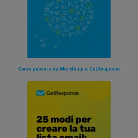
Come passare da Mailchimp a GetResponse