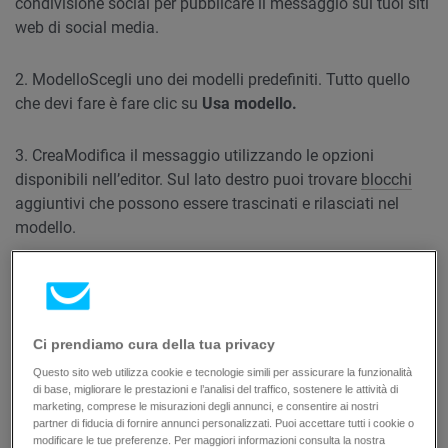
condivisione social per pubblicare il messaggio sui tuoi siti
web di social media.
2. Modello
Scegli uno dei modelli predefiniti. Tutto quello
che devi fare è fare clic su
Usa modello.
3. Crea
Modifica il messaggio utilizzando le opzioni
disponibili nell’editor. Sul lato destro puoi trovare
blocchi
aggiuntivi che possono essere trascinati e rilasciati nel
modello.
Il creatore del messaggio ti dà la possibilità di modificare
l’aspetto del post del blog. Clicca sul luogo in cui è stato
caricato il post per visualizzare un menu aggiuntivo.
Ci prendiamo cura della tua privacy
Questo sito web utilizza cookie e tecnologie simili per assicurare la funzionalità
Fai clic sull’icona RSS a destra per mostrare o nascondere
di base, migliorare le prestazioni e l’analisi del traffico, sostenere le attività di
elementi particolari del post.
marketing, comprese le misurazioni degli annunci, e consentire ai nostri
partner di fiducia di fornire annunci personalizzati. Puoi accettare tutti i cookie o
modificare le tue preferenze. Per maggiori informazioni consulta la nostra