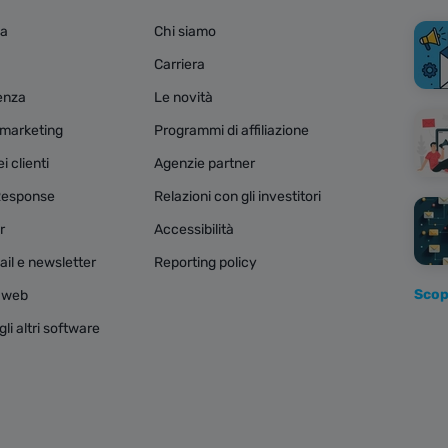
za
Chi siamo
Carriera
tenza
Le novità
e marketing
Programmi di affiliazione
 clienti
Agenzie partner
Response
Relazioni con gli investitori
r
Accessibilità
il e newsletter
Reporting policy
Scopr
i web
li altri software