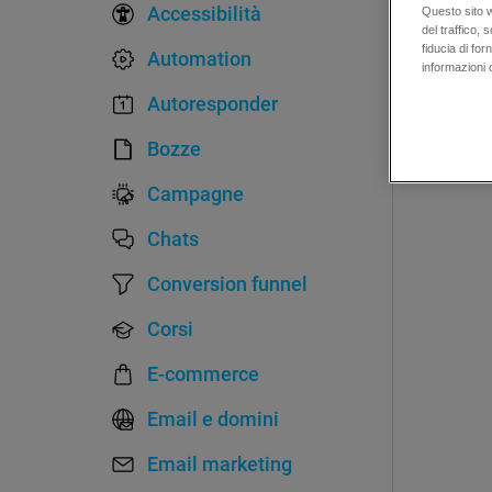
Accessibilità
Questo sito we
del traffico,
fiducia di fo
Automation
informazioni 
Autoresponder
Bozze
Campagne
Chats
Conversion funnel
Corsi
E-commerce
Email e domini
Email marketing