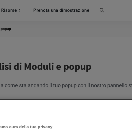
Risorse
Prenota una dimostrazione
Cerca
e popup
isi di Moduli e popup
la come sta andando il tuo popup con il nostro pannello s
Come posso monitorare il traffico sul mio contenuto po
amo cura della tua privacy