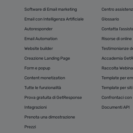
Software di Email marketing
Centro assisten
Email con Intelligenza Artificiale
Glossario
Autoresponder
Contatta l’assis
Email Automation
Risorse di onlin
Website builder
Testimonianze dei
Creazione Landing Page
Accademia Get
Form e popup
Raccolta Webina
Content monetization
Template per ema
Tutte le funzionalità
Template per sit
Prova gratuita di GetResponse
Confrontaci con g
Integrazioni
Documenti API
Prenota una dimostrazione
Prezzi