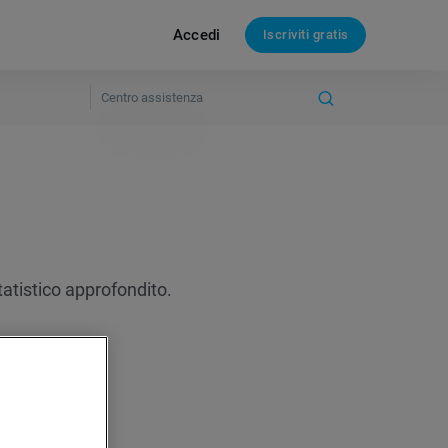
Accedi
Iscriviti gratis
tatistico approfondito.
pup o inline?