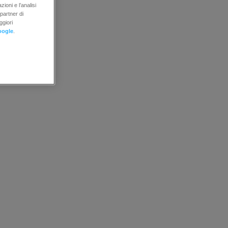
ioni e l’analisi
 partner di
ggiori
oogle
.