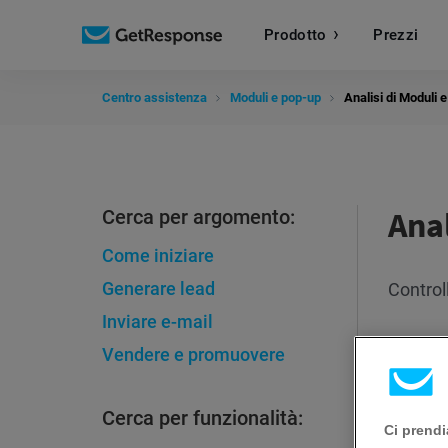
Prodotto
Prezzi
Centro assistenza
Moduli e pop-up
Analisi di Moduli 
Anal
Cerca per argomento:
Come iniziare
Generare lead
Control
Inviare e-mail
Vendere e promuovere
Cerca per funzionalità:
Ci prendi