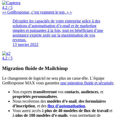
4.2
/ 5
« GetResponse, c’est vraiment le top. »
Décuplez les capacités de votre entreprise grâce à des
solutions d’automatisation d’e-mail et de marketing
simples et puissantes à la fois, tout en bénéficiant d’une
assistance experte axée sur la maximisation de vos
revenus.
13 janvier 2022
4.2
/ 5
Migration fluide
de Mailchimp
Le changement de logiciel ne sera plus un casse-tête. L’équipe
GetResponse MAX vous garantira
une migration fluide et sécurisée
.
Nos experts
transfèreront
vos
contacts
,
audiences
, et
propriétés personnalisées
.
Nous recréerons des
modèles d’e-mail
,
des formulaires
d’inscription
, et des
flux d’automatisation
.
Vous aurez accès à
plus de 40 modèles de flux de travail
et
à
plus de 100 modèles d’e-mails
, vous permettant de