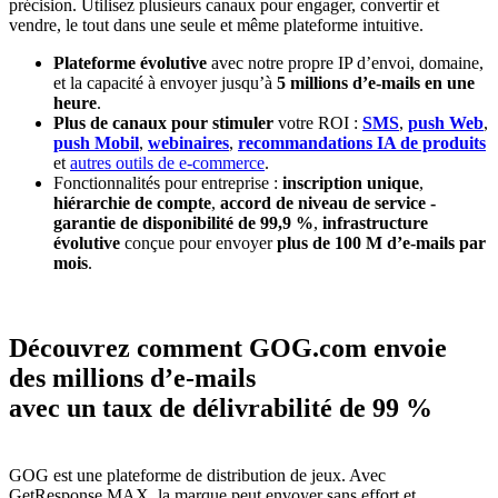
précision. Utilisez plusieurs canaux pour engager, convertir et
vendre, le tout dans une seule et même plateforme intuitive.
Plateforme évolutive
avec notre propre IP d’envoi, domaine,
et la capacité à envoyer jusqu’à
5 millions d’e-mails en une
heure
.
Plus de canaux pour stimuler
votre ROI :
SMS
,
push Web
,
push Mobil
,
webinaires
,
recommandations IA de produits
et
autres outils de e-commerce
.
Fonctionnalités pour entreprise :
inscription unique
,
hiérarchie de compte
,
accord de niveau de service -
garantie de disponibilité de 99,9 %
,
infrastructure
évolutive
conçue pour envoyer
plus de 100 M d’e-mails par
mois
.
Découvrez comment GOG.com envoie
des millions d’e-mails
avec un taux de délivrabilité de 99 %
GOG est une plateforme de distribution de jeux. Avec
GetResponse MAX, la marque peut envoyer sans effort et