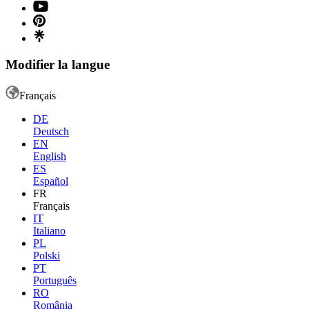
Modifier la langue
Français
DE
Deutsch
EN
English
ES
Español
FR
Français
IT
Italiano
PL
Polski
PT
Português
RO
România