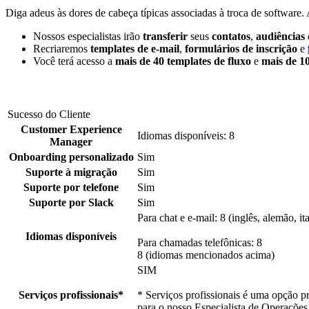
Diga adeus às dores de cabeça típicas associadas à troca de softwa
Nossos especialistas irão
transferir
seus
contatos
,
audiências
Recriaremos
templates de e-mail
,
formulários de inscrição
e
Você terá acesso a
mais de 40 templates de fluxo
e
mais de 10
Sucesso do Cliente
Customer Experience
Idiomas disponíveis: 8
Manager
Onboarding personalizado
Sim
Suporte à migração
Sim
Suporte por telefone
Sim
Suporte por Slack
Sim
Para chat e e-mail: 8 (inglês, alemão, it
Idiomas disponíveis
Para chamadas telefônicas: 8
8 (idiomas mencionados acima)
SIM
Serviços profissionais*
* Serviços profissionais é uma opção p
para o nosso Especialista de Operações