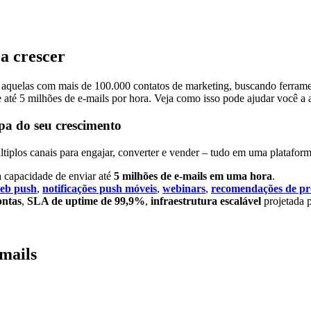
a crescer
quelas com mais de 100.000 contatos de marketing, buscando ferrament
té 5 milhões de e-mails por hora. Veja como isso pode ajudar você a a
pa do seu crescimento
iplos canais para engajar, converter e vender – tudo em uma plataforma
a capacidade de enviar até
5 milhões de e-mails em uma hora
.
web push
,
notificações push móveis
,
webinars
,
recomendações de pr
ontas
,
SLA de uptime de 99,9%
,
infraestrutura escalável
projetada 
mails