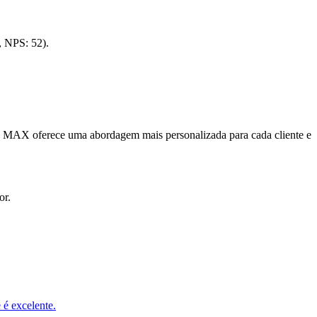
, NPS: 52).
e MAX oferece uma abordagem mais personalizada para cada cliente e
or.
 é excelente.