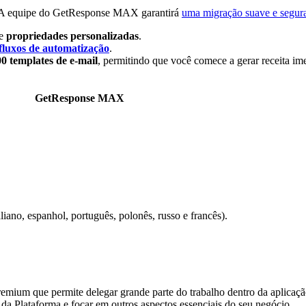
re. A equipe do GetResponse MAX garantirá
uma migração suave e segur
e
propriedades personalizadas
.
fluxos de automatização
.
0 templates de e-mail
, permitindo que você comece a gerar receita im
GetResponse MAX
aliano, espanhol, português, polonês, russo e francês).
remium que permite delegar grande parte do trabalho dentro da aplicaç
 da Plataforma e focar em outros aspectos essenciais do seu negócio.