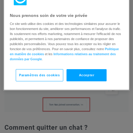
envoyer des messages en même temps qu’un autre
opérateur. L’opérateur affecté au chat sera informé que
Nous prenons soin de votre vie privée
vous avez rejoint son chat.
Ce site web utilise des cookies et des technologies similaires pour assurer le
bon fonctionnement du site, améliorer ses performances et l'analyse du trafic.
Ils soutiennent nos efforts marketing, notamment à mesurer l'efficacité de nos
publicités, et permettent à nos partenaires de confiance de proposer des
publicités personnalisées. Vous pouvez tous les accepter ou les régler en
fonction de vos préférences. Pour en savoir plus, consultez notre
Politique
en matière de cookies
et les
Informations relatives au traitement des
données par Google
.
Paramètres des cookies
Accepter
Comment quitter un chat ?