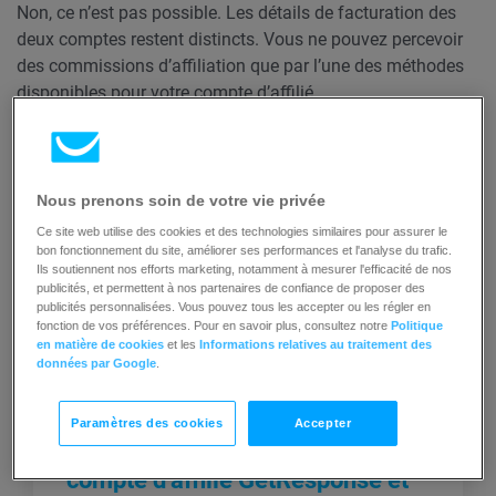
Non, ce n’est pas possible. Les détails de facturation des
deux comptes restent distincts. Vous ne pouvez percevoir
des commissions d’affiliation que par l’une des méthodes
disponibles pour votre compte d’affilié.
Nous prenons soin de votre vie privée
Ce site web utilise des cookies et des technologies similaires pour assurer le
bon fonctionnement du site, améliorer ses performances et l'analyse du trafic.
Ils soutiennent nos efforts marketing, notamment à mesurer l'efficacité de nos
publicités, et permettent à nos partenaires de confiance de proposer des
publicités personnalisées. Vous pouvez tous les accepter ou les régler en
Articles connexes
fonction de vos préférences. Pour en savoir plus, consultez notre
Politique
en matière de cookies
et les
Informations relatives au traitement des
données par Google
.
Paramètres des cookies
Accepter
Aurai-je toujours accès à mon
compte d’affilié GetResponse et