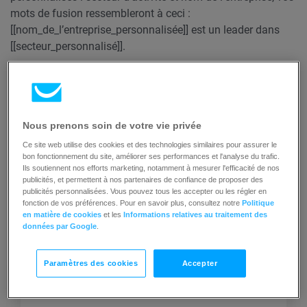
mots de fusion ressembleront à ceci :
[[nom_de_l’entreprise_personnalisée]] est un leader dans
[[secteur_personnalisé]].
Nous prenons soin de votre vie privée
Ce site web utilise des cookies et des technologies similaires pour assurer le
bon fonctionnement du site, améliorer ses performances et l'analyse du trafic.
Ils soutiennent nos efforts marketing, notamment à mesurer l'efficacité de nos
publicités, et permettent à nos partenaires de confiance de proposer des
Articles connexes
publicités personnalisées. Vous pouvez tous les accepter ou les régler en
fonction de vos préférences. Pour en savoir plus, consultez notre
Politique
en matière de cookies
et les
Informations relatives au traitement des
données par Google
.
Paramètres des cookies
Accepter
Comment puis-je personnaliser
mes e-mails ?