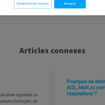
Paramètres des cookies
Accepter
Articles connexes
Pourquoi ne devra
AOL, Mail.ru co
l’expéditeur ?
ication logicielle ou
ateurs d’envoyer, de