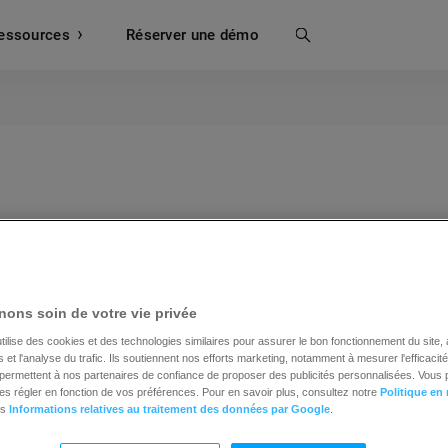
essources
Recherche
Réserver une démo
tronique (ESP) est un service qui héberge des services de
ons soin de votre vie privée
 serveurs, qui sont spécifiquement optimisés à cette fin.
riel et envoyez des courriels à l’aide d’une interface de
tilise des cookies et des technologies similaires pour assurer le bon fonctionnement du site,
et l'analyse du trafic. Ils soutiennent nos efforts marketing, notamment à mesurer l'efficacit
t les connexions Internet du fournisseur de services de c
t permettent à nos partenaires de confiance de proposer des publicités personnalisées. Vous
es régler en fonction de vos préférences. Pour en savoir plus, consultez notre
Politique en
es
Informations relatives au traitement des données par Google
.