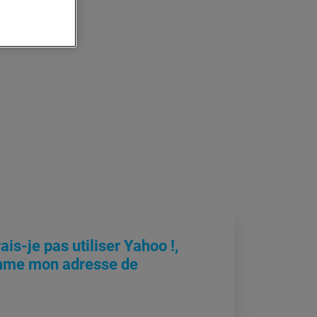
is-je pas utiliser Yahoo !,
mme mon adresse de