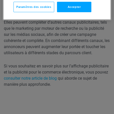
Paramètres des cookies
Accepter
Les publicités par affichage sont souvent utilisées dans le
cadre d’une stratégie de marketing numérique plus large.
Elles peuvent compléter d’autres canaux publicitaires, tels
que le marketing par moteur de recherche ou la publicité
sur les médias sociaux, afin de créer une campagne
cohérente et complète. En combinant différents canaux, les
annonceurs peuvent augmenter leur portée et toucher les
utilisateurs à différents stades du parcours client.
Si vous souhaitez en savoir plus sur l’affichage publicitaire
et la publicité pour le commerce électronique, vous pouvez
consulter notre article de blog
qui aborde ce sujet de
manière plus approfondie.