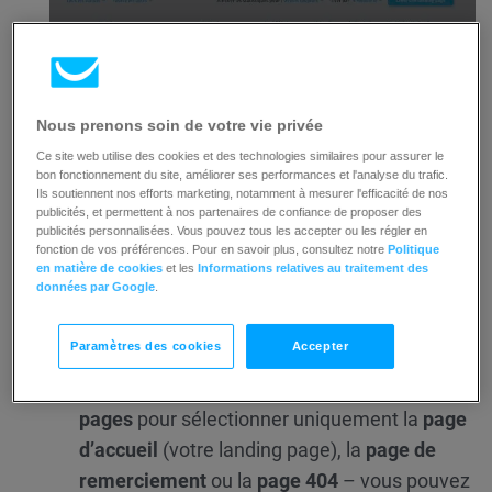
Nous prenons soin de votre vie privée
Ce site web utilise des cookies et des technologies similaires pour assurer le
bon fonctionnement du site, améliorer ses performances et l'analyse du trafic.
Sur l’écran
Résumé
, vous pouvez affiner les
Ils soutiennent nos efforts marketing, notamment à mesurer l'efficacité de nos
données affichées en sélectionnant les
pages
,
publicités, et permettent à nos partenaires de confiance de proposer des
publicités personnalisées. Vous pouvez tous les accepter ou les régler en
les
appareils
, le
lieu
et la
période
:
fonction de vos préférences. Pour en savoir plus, consultez notre
Politique
en matière de cookies
et les
Informations relatives au traitement des
données par Google
.
Paramètres des cookies
Accepter
Cliquez sur le menu déroulant
Toutes les
pages
pour sélectionner uniquement la
page
d’accueil
(votre landing page), la
page de
remerciement
ou la
page 404
– vous pouvez