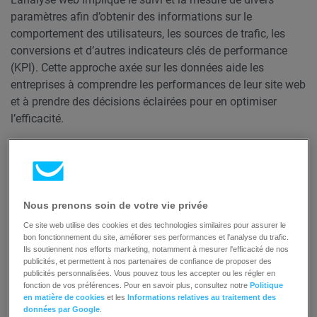
paramètres afin d’obtenir des informations sur le
comportement des utilisateurs, les sources de trafic, les
conversions et d’autres indicateurs clés de performance
(KPI). Cette approche axée sur les données aide les
entreprises à comprendre les performances de leur site web
et à prendre des décisions éclairées pour en optimiser
l’efficacité.
L’objectif principal de l’analyse web est de fournir des
informations exploitables permettant d’améliorer
l’expérience globale de l’utilisateur, d’augmenter le trafic sur
Nous prenons soin de votre vie privée
le site web et de stimuler la croissance de l’entreprise. En
analysant des données telles que les pages vues, les taux
Ce site web utilise des cookies et des technologies similaires pour assurer le
bon fonctionnement du site, améliorer ses performances et l'analyse du trafic.
de rebond, les taux de clics et les taux de conversion, les
Ils soutiennent nos efforts marketing, notamment à mesurer l'efficacité de nos
entreprises peuvent identifier les points à améliorer et
publicités, et permettent à nos partenaires de confiance de proposer des
mettre en œuvre des stratégies pour accroître les
publicités personnalisées. Vous pouvez tous les accepter ou les régler en
fonction de vos préférences. Pour en savoir plus, consultez notre
Politique
performances de leur site web.
en matière de cookies
et les
Informations relatives au traitement des
données par Google
.