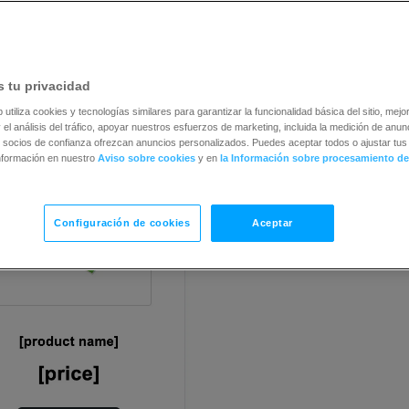
mendaciones personalizadas gracias a nuestro motor de I
 gestores de experiencia del cliente en
support@getresp
 tu privacidad
b utiliza cookies y tecnologías similares para garantizar la funcionalidad básica del sitio, mejor
 el análisis del tráfico, apoyar nuestros esfuerzos de marketing, incluida la medición de anunc
 socios de confianza ofrezcan anuncios personalizados. Puedes aceptar todos o ajustar tus 
nformación en nuestro
Aviso sobre cookies
y en
la Información sobre procesamiento de
Configuración de cookies
Aceptar