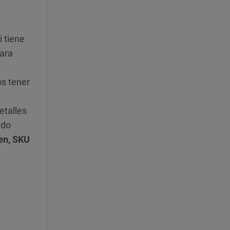
i tiene
para
os tener
etalles
do
gen, SKU