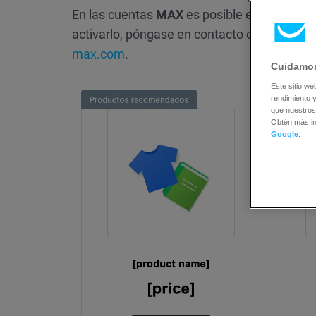
En las cuentas
MAX
es posible enviar reco
activarlo, póngase en contacto con nuestros
max.com
.
Cuidamos
Este sitio we
rendimiento y
que nuestros
Obtén más i
Google
.