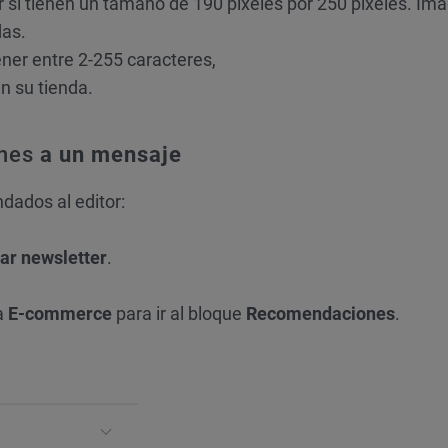
r si tienen un tamaño de 190 píxeles por 250 píxeles. Im
as.
ener entre 2-255 caracteres,
n su tienda.
nes
a un mensaje
dados al editor:
ar newsletter
.
ña
E-commerce
para ir al bloque
Recomendaciones
.