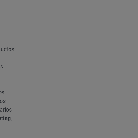
ductos
us
os
los
arios
ting
,