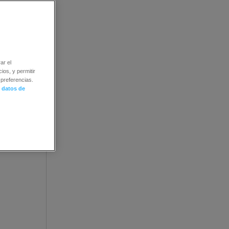
A. Para
onse-
ar el
ios, y permitir
preferencias.
 datos de