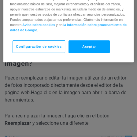
funcionalidad básica del sitio, mejorar el rendimiento y el análisis del tráfico,
apoyar nuestros esfuerzos de marketing, incluida la medición de anuncios, y
permitir que nuestros socios de confianza ofrezcan anuncios personalizados.
Puedes aceptar todos o ajustar tus preferencias. Obtén más información en
nuestro
Aviso sobre cookies
y en
la Información sobre procesamiento de
datos de Google
.
Configuración de cookies
Aceptar
¿Cómo puedo reemplazar o editar una
imagen?
Puede reemplazar o editar la imagen utilizando un editor
de fotos incorporado directamente desde el editor de la
página web.
Haga clic en la imagen para abrir la barra de
herramientas.
Para reemplazar la imagen, haga clic en el botón
Reemplazar
y seleccione una diferente.