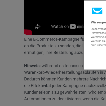
Wir respe
Diese Websit
Performance 
Werbewirksam
Eine E-Commerce-Kampagne für verlassene
Werbung zu e
an die Produkte zu senden, die Ihre
Kunden
du in unsere
ermutigen, ihre Bestellung abzuschließen u
Hinweis:
während es technisch möglich ist,
Warenkorb-Wiederherstellungsabläufen in
Dadurch könnten Kunden mehrere Nachricht
die Effektivität jeder Kampagne nachzuvoll
Kundenerlebnis zu gewährleisten, wird emp
Automationen zu deaktivieren, wenn die K