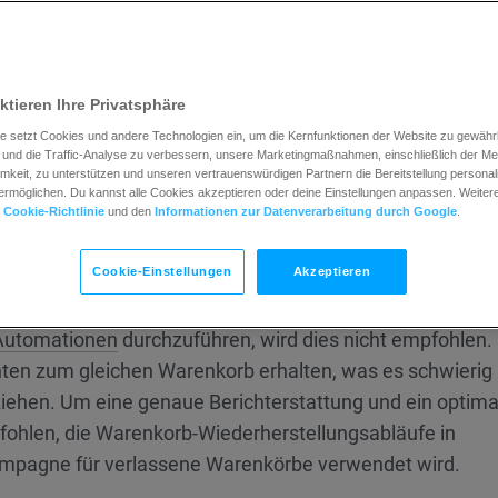
ktieren Ihre Privatsphäre
e setzt Cookies und andere Technologien ein, um die Kernfunktionen der Website zu gewährle
und die Traffic-Analyse zu verbessern, unsere Marketingmaßnahmen, einschließlich der M
keit, zu unterstützen und unseren vertrauenswürdigen Partnern die Bereitstellung personali
 Warenkörbe ermöglicht es Ihnen, automatisch Erinner
rmöglichen. Du kannst alle Cookies akzeptieren oder deine Einstellungen anpassen. Weitere 
in ihren Warenkörben zurückgelassen haben, und sie da
r
Cookie-Richtlinie
und den
Informationen zur Datenverarbeitung durch Google
.
nd zur Kassenseite zu gehen.
Cookie-Einstellungen
Akzeptieren
 Kampagnen für verlassene Warenkörbe gleichzeitig mit
Automationen
durchzuführen, wird dies nicht empfohlen.
en zum gleichen Warenkorb erhalten, was es schwierig
ziehen. Um eine genaue Berichterstattung und ein optima
fohlen, die Warenkorb-Wiederherstellungsabläufe in
ampagne für verlassene Warenkörbe verwendet wird.