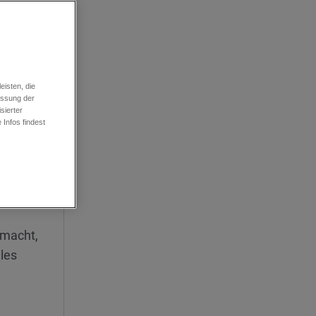
isten, die
essung der
sierter
ungen
Infos findest
zu zu
 macht,
les