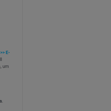
>> E-
l
n, um
s
.