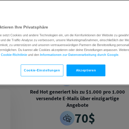
ktieren Ihre Privatsphäre
e setzt Cookies und andere Technologien ein, um die Kernfunktionen der Website zu gewährle
und die Traffic-Analyse zu verbessern, unsere Marketingmaßnahmen, einschließlich der M
keit, zu unterstützen und unseren vertrauenswürdigen Partnern die Bereitstellung personali
rmöglichen. Du kannst alle Cookies akzeptieren oder deine Einstellungen anpassen. Weitere 
r
Cookie-Richtlinie
und den
Informationen zur Datenverarbeitung durch Google
.
Cookie-Einstellungen
Akzeptieren
1K$
Red Hot generiert bis zu $1.000 pro 1.000
versendete E-Mails über einzigartige
Angebote
70$