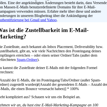
ollen. Eine der angekündigten Änderungen besteht darin, dass Versende
on Massen-E-Mails benutzerdefinierte Domains für ihre E-Mail-
ampagnen verwenden müssen. Erfahre mehr über diese und andere
nderungen in unserem Blogbeitrag über die Ankündigung der
uthentifizierung bei Gmail und Yahoo
.
as ist die Zustellbarkeit im E-Mail-
Marketing?
ie Zustellrate, auch bekannt als Inbox Placement, Deliverability bzw.
ustellbarkeit, gibt an, wie viele Nachrichten den Posteingang deines
mpfängers erreichen – oder einen seiner Ordner/Tabs (außer dem
efürchteten
Spam-Ordner
).
u kannst die Zustellrate deiner E-Mails mit der folgenden Formel
erechnen:
(Anzahl der E-Mails, die im Posteingang/Tabs/Ordner (außer Spam-
rdner) zugestellt wurden
)/
(Anzahl der gesendeten E-Mails – Anzahl de
-Mails, die einen Bounce verursacht haben)] * 100%
ieht kompliziert aus? Schauen wir uns ein Beispiel an.
ehmen wir an, du hast eine E-Mail-Marketing-Kampagne an 100