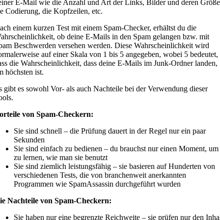
einer E-Mail wie die Anzahl und Art der Links, Bilder und deren Größe
ie Codierung, die Kopfzeilen, etc.
ach einem kurzen Test mit einem Spam-Checker, erhältst du die
ahrscheinlichkeit, ob deine E-Mails in den Spam gelangen bzw. mit
pam Beschwerden versehen werden. Diese Wahrscheinlichkeit wird
ormalerweise auf einer Skala von 1 bis 5 angegeben, wobei 5 bedeutet,
ass die Wahrscheinlichkeit, dass deine E-Mails im Junk-Ordner landen,
m höchsten ist.
s gibt es sowohl Vor- als auch Nachteile bei der Verwendung dieser
ools.
orteile von Spam-Checkern:
Sie sind schnell – die Prüfung dauert in der Regel nur ein paar
Sekunden
Sie sind einfach zu bedienen – du brauchst nur einen Moment, um
zu lernen, wie man sie benutzt
Sie sind ziemlich leistungsfähig – sie basieren auf Hunderten von
verschiedenen Tests, die von branchenweit anerkannten
Programmen wie SpamAssassin durchgeführt wurden
ie Nachteile von Spam-Checkern:
Sie haben nur eine begrenzte Reichweite – sie prüfen nur den Inha