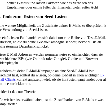
deiner E-Mails und lassen Faktoren wie das Verhalten des
Empfängers oder einige Filter der Internetanbieter außer Acht
. Tools zum Testen von Seed-Listen
ine weitere Möglichkeit, die Zustellrate deiner E-Mails zu überprüfen, i
ie Verwendung von Seed-Listen.
m einfachsten Fall handelt es sich dabei um eine Reihe von Test-E-Mail
dressen, an die du deine E-Mail-Kampagne sendest, bevor du sie an
eine gesamte Datenbank schickst.
iese E-Mail-Adressen werden normalerweise so eingerichtet, dass sie
erschiedene ISPs (wie Outlook oder Google), Geräte und Browser
iderspiegeln.
achdem du deine E-Mail-Kampagne an eine Seed-E-Mail-Liste
eschickt hast, solltest du wissen, ob deine E-Mail in allen wichtigen
E-
ail-Clients
korrekt angezeigt wird, ob sie im Posteingang landet oder al
ounce zurückkommt.
eider ist das nur Theorie.
ie wir bereits erwähnt haben, ist die Zustellbarkeit von E-Mails etwas
omplizierter.