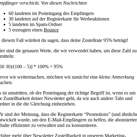
mpfänger verschickt. Von diesen Nachrichten
60 landeten im Posteingang des Empfängers
30 landeten auf der Registerkarte für Werbeaktionen
5 landeten im Spam-Ordner
5 erzeugten einen
Bounce
n diesem Fall würdest du sagen, dass deine Zustellrate 95% beträgt!
ier sind die genauen Werte, die wir verwendet haben, um diese Zahl zu
mitteln:
(60 30)/(100 – 5)] * 100% = 95%
evor wir weitermachen, möchten wir
zunächst
eine
kleine Anmerkung
achen:
s ist umstritten, ob der Posteingang der richtige Begriff ist, wenn es um
ie Zustellbarkeit deiner Newsletter geht, da wir auch andere Tabs und
rdner in die die Gleichung einbeziehen.
ir sind der Meinung, dass die Registerkarte “Promotions” (und ähnlich
ntwickelt wurde, um den E-Mail-Empfängern zu helfen, die abonnierte
nhalte effizienter zu verwalten und zu konsumieren.
rfahre mehr über Newsletter Zustellbarkeit in unserem Marketing-