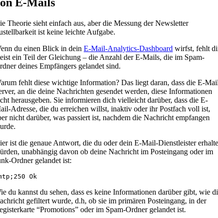
on E-Mails
ie Theorie sieht einfach aus, aber die Messung der Newsletter
ustellbarkeit ist keine leichte Aufgabe.
enn du einen Blick in dein
E-Mail-Analytics-Dashboard
wirfst, fehlt di
eist ein Teil der Gleichung – die Anzahl der E-Mails, die im Spam-
rdner deines Empfängers gelandet sind.
arum fehlt diese wichtige Information? Das liegt daran, dass die E-Mai
erver, an die deine Nachrichten gesendet werden, diese Informationen
icht herausgeben. Sie informieren dich vielleicht darüber, dass die E-
il-Adresse, die du erreichen willst, inaktiv oder ihr Postfach voll ist,
ber nicht darüber, was passiert ist, nachdem die Nachricht empfangen
urde.
ier ist die genaue Antwort, die du oder dein E-Mail-Dienstleister erhalt
ürden, unabhängig davon ob deine Nachricht im Posteingang oder im
unk-Ordner gelandet ist:
mtp;250 Ok
ie du kannst du sehen, dass es keine Informationen darüber gibt, wie d
achricht gefiltert wurde, d.h, ob sie im primären Posteingang, in der
egisterkarte “Promotions” oder im Spam-Ordner gelandet ist.