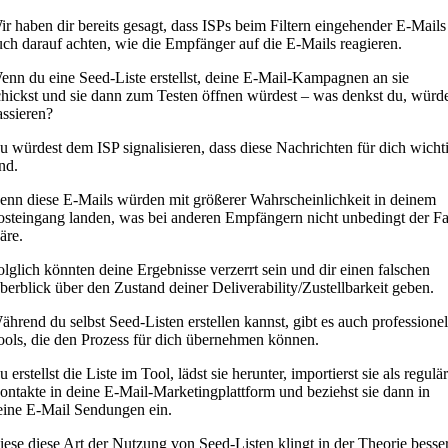
ir haben dir bereits gesagt, dass ISPs beim Filtern eingehender E-Mails
uch darauf achten, wie die Empfänger auf die E-Mails reagieren.
enn du eine Seed-Liste erstellst, deine E-Mail-Kampagnen an sie
chickst und sie dann zum Testen öffnen würdest – was denkst du, würd
assieren?
u würdest dem ISP signalisieren, dass diese Nachrichten für dich wicht
nd.
enn diese E-Mails würden mit größerer Wahrscheinlichkeit in deinem
osteingang landen, was bei anderen Empfängern nicht unbedingt der Fa
äre.
olglich könnten deine Ergebnisse verzerrt sein und dir einen falschen
berblick über den Zustand deiner Deliverability/Zustellbarkeit geben.
ährend du selbst Seed-Listen erstellen kannst, gibt es auch professionel
ools, die den Prozess für dich übernehmen können.
 erstellst die Liste im Tool, lädst sie herunter, importierst sie als regulä
ontakte in deine E-Mail-Marketingplattform und beziehst sie dann in
eine E-Mail Sendungen ein.
iese diese Art der Nutzung von Seed-Listen klingt in der Theorie besser