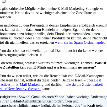
s gibt zahlreiche Möglichkeiten, deine E-Mail Marketing Strategie zu
ptimieren. Keine davon ist wichtiger, als eine hohe Zustellrate zu
rreichen
.
ur nachdem du den Posteingang deines Empfängers erfolgreich erreich
ast, kannst du ihn dazu zum Handeln ermutigen. Egal, ob du deine
bonnenten dazu bringen willst, dein Ebook herunterzuladen, einen
ermin zu buchen oder eines deiner Produkte zu kaufen, deine Nachricht
ird dir nicht helfen, das zu erreichen
wenn sie im Spam-Ordner landet
.
enn du schon so viel weißt – prima! Dann brauchst du keine weitere
berzeugungsarbeit leisten ☺
n diesem Beitrag befassen wir uns mit zwei wichtigen Themen:
Was ist
ie Zustellbarkeit von E-Mails
und
wie kann man sie messen?
enn du wissen willst, wie du die Rentabilität von E-Mail-Kampagnen
erbessern kannst, solltest du diese beiden Beiträge lesen – über
Best
ractices im E-Mail-Marketing
und darüber
, wie du die Zustellbarkeit
einer Newsletter verbessern
kannst.
euigkeiten:
Sowohl Gmail als auch Yahoo! haben wichtige Änderung
n ihren E-Mail-Authentifizierungsanforderungen und
pamschutzrichtlinien angekündigt, die im Februar 2024 in Kraft treten