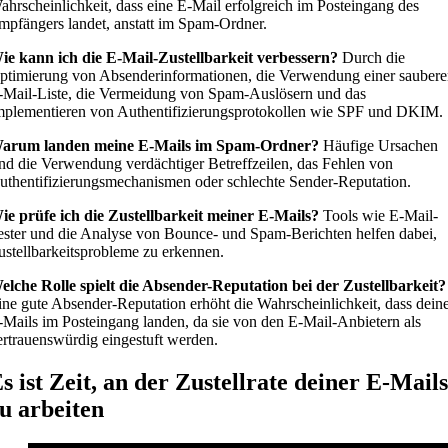
ahrscheinlichkeit, dass eine E-Mail erfolgreich im Posteingang des
mpfängers landet, anstatt im Spam-Ordner.
ie kann ich die E-Mail-Zustellbarkeit verbessern?
Durch die
ptimierung von Absenderinformationen, die Verwendung einer sauber
-Mail-Liste, die Vermeidung von Spam-Auslösern und das
mplementieren von Authentifizierungsprotokollen wie SPF und DKIM.
arum landen meine E-Mails im Spam-Ordner?
Häufige Ursachen
ind die Verwendung verdächtiger Betreffzeilen, das Fehlen von
uthentifizierungsmechanismen oder schlechte Sender-Reputation.
ie prüfe ich die Zustellbarkeit meiner E-Mails?
Tools wie E-Mail-
ester und die Analyse von Bounce- und Spam-Berichten helfen dabei,
ustellbarkeitsprobleme zu erkennen.
elche Rolle spielt die Absender-Reputation bei der Zustellbarkeit?
ine gute Absender-Reputation erhöht die Wahrscheinlichkeit, dass dein
-Mails im Posteingang landen, da sie von den E-Mail-Anbietern als
ertrauenswürdig eingestuft werden.
s ist Zeit, an der Zustellrate deiner E-Mails
u arbeiten