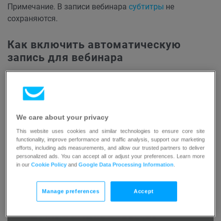
Примечание. В записи вебинара
субтитры
не
сохраняются.
Как включить автоматическую
запись для вебинара
Вы можете записывать вебинар автоматически,
включив эту опцию при его
создании
. Для этого вам
нужно:
We care about your privacy
Нажмите
Добавить данные
в
Основных
This website uses cookies and similar technologies to ensure core site
functionality, improve performance and traffic analysis, support our marketing
параметрах
, чтобы начать настройку вашего
efforts, including ads measurements, and allow our trusted partners to deliver
мероприятия.
personalized ads. You can accept all or adjust your preferences. Learn more
in our
Cookie Policy
and
Google Data Processing Information
.
Manage preferences
Accept