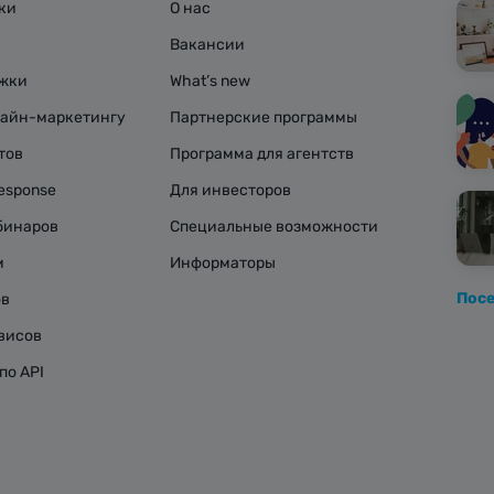
ки
О нас
Вакансии
ржки
What’s new
лайн-маркетингу
Партнерские программы
тов
Программа для агентств
esponse
Для инвесторов
бинаров
Специальные возможности
м
Информаторы
Посе
ов
висов
по API