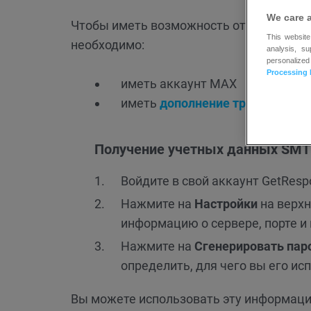
We care 
Чтобы иметь возможность отправлять т
This website
необходимо:
analysis, s
personalized
Processing 
иметь аккаунт MAX
иметь
дополнение транзакцион
Получение учетных данных SM
Войдите в свой аккаунт GetResp
Нажмите на
Настройки
на верхн
информацию о сервере, порте и
Нажмите на
Сгенерировать пар
определить, для чего вы его и
Вы можете использовать эту информаци