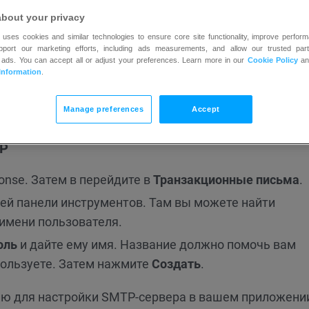
about your privacy
ранзакционные письма через GetResponse, вам
 uses cookies and similar technologies to ensure core site functionality, improve perform
upport our marketing efforts, including ads measurements, and allow our trusted part
 ads. You can accept all or adjust your preferences. Learn more in our
Cookie Policy
a
Information
.
ных писем.
Manage preferences
Accept
TP
onse. Затем в перейдите в
Транзакционные письма
.
ей панели инструментов. Там вы можете найти
 имени пользователя.
оль
и дайте ему имя. Название должно помочь вам
спользуете. Затем нажмите
Создать
.
ю для настройки SMTP-сервера в вашем приложени