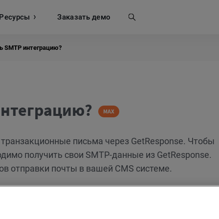
Ресурсы
Поиск
Заказать демо
ть SMTP интеграцию?
интеграцию?
MAX
 транзакционные письма через GetResponse. Чтобы
одимо получить свои SMTP-данные из GetResponse.
ов отправки почты в вашей CMS системе.
вать API для отправки и отслеживания транзакцио
API документации
.