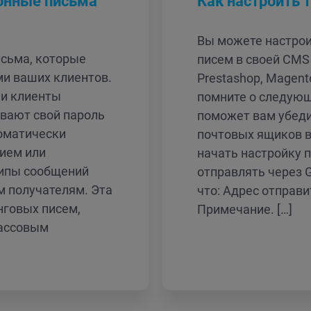
онные письма
Как настроить 
Вы можете настро
исьма, которые
писем в своей CMS
и ваших клиентов.
Prestashop, Magento
ши клиенты
помните о следующ
ывают свой пароль
поможет вам убеди
томатически
почтовых ящиков в
ием или
начать настройку 
типы сообщений
отправлять через G
 получателям. Эта
что: Адрес отправи
нговых писем,
Примечание. […]
ассовым