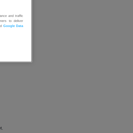
ance and traffic
ners to deliver
nd
Google Data
и.