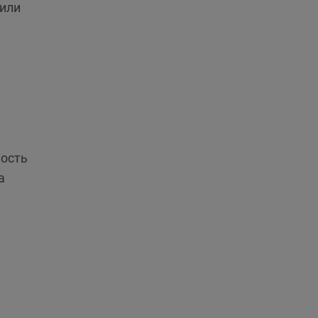
 или
ность
а