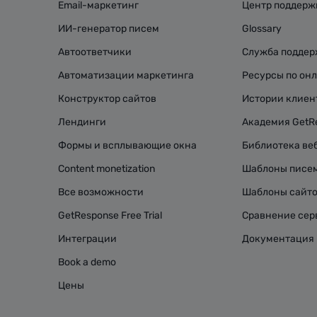
Email-маркетинг
Центр поддерж
ИИ-генератор писем
Glossary
Автоответчики
Служба подде
Автоматизации маркетинга
Ресурсы по он
Конструктор сайтов
Истории клиен
Лендинги
Академия GetR
Формы и всплывающие окна
Библиотека ве
Content monetization
Шаблоны писе
Все возможности
Шаблоны сайт
GetResponse Free Trial
Сравнение сер
Интеграции
Документация 
Book a demo
Цены