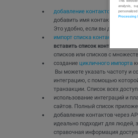
This website
analysis, s
добавление контактов вручную
personalized
Processing 
добавить имя контакта, адрес 
Это удобно, если вы добавляете
импорт списка контактов
. Этот
вставить список контактов из ф
списков или списков с множест
создание
цикличного импорта
к
Вы можете указать частоту и с
интеграцию, с помощью которо
транзакции. Список всех досту
использование интеграций и пл
сайтов. Полный список приложе
добавление контактов через AP
идеально подходит для людей,
справочная информация доступ