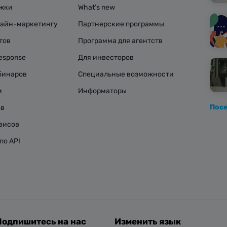
ржки
What’s new
лайн-маркетингу
Партнерские программы
тов
Программа для агентств
esponse
Для инвесторов
бинаров
Специальные возможности
м
Информаторы
Посе
ов
висов
по API
Подпишитесь на нас
Изменить язык