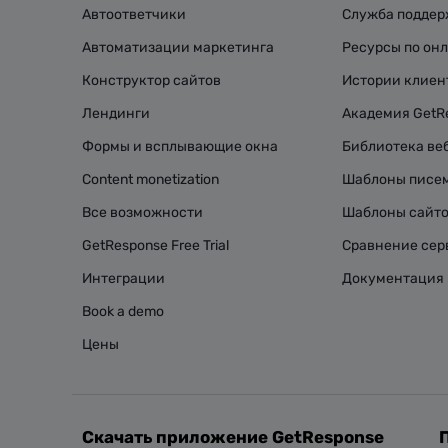
Автоответчики
Служба подде
Автоматизации маркетинга
Ресурсы по он
Конструктор сайтов
Истории клиен
Лендинги
Академия GetR
Формы и всплывающие окна
Библиотека ве
Content monetization
Шаблоны писе
Все возможности
Шаблоны сайт
GetResponse Free Trial
Сравнение сер
Интеграции
Документация 
Book a demo
Цены
Скачать приложение GetResponse