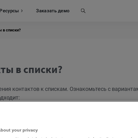
Ресурсы
Поиск
Заказать демо
ы в списки?
ты в списки?
ния контактов к спискам. Ознакомьтесь с варианта
одходит:
су «Добавить контакты». Если у вас отображается д
олее старую версию. Однако шаги и названия кнопок
about your privacy
йсов.