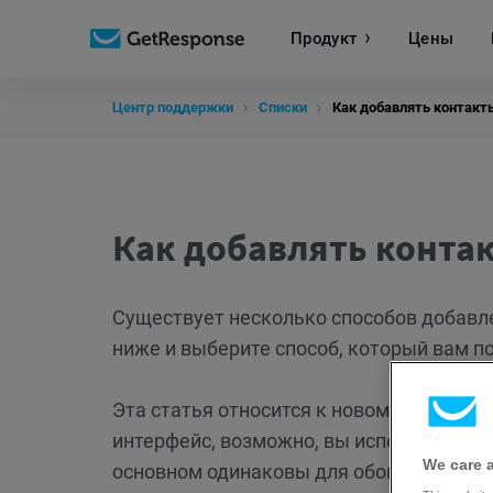
Продукт
Цены
Центр поддержки
Списки
Как добавлять контакт
Как добавлять контак
Существует несколько способов добавле
ниже и выберите способ, который вам п
Эта статья относится к новому интерфей
интерфейс, возможно, вы используете б
We care 
основном одинаковы для обоих интерфе