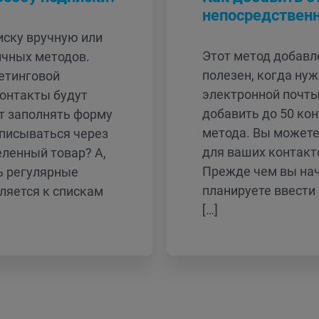
непосредственн
иску вручную или
Этот метод добавл
ичных методов.
полезен, когда ну
етинговой
электронной почты
контакты будут
добавить до 50 ко
ут заполнять форму
метода. Вы можете
дписываться через
для ваших контакто
ленный товар? A,
Прежде чем вы нач
ь регулярные
планируете ввести
ляется к спискам
[…]