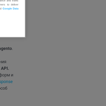
ance and traffic
ners to deliver
nd
Google Data
ля.
ов,
ьших
gento
.
ния
 API.
тформ и
sponse
особ