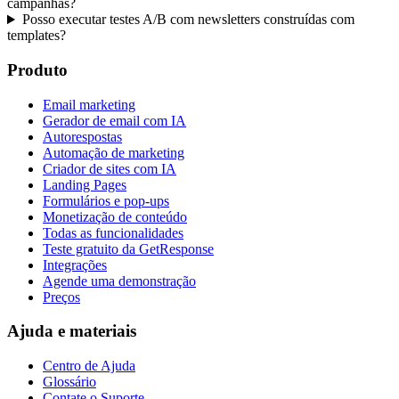
campanhas?
Posso executar testes A/B com newsletters construídas com
templates?
Produto
Email marketing
Gerador de email com IA
Autorespostas
Automação de marketing
Criador de sites com IA
Landing Pages
Formulários e pop-ups
Monetização de conteúdo
Todas as funcionalidades
Teste gratuito da GetResponse
Integrações
Agende uma demonstração
Preços
Ajuda e materiais
Centro de Ajuda
Glossário
Contate o Suporte