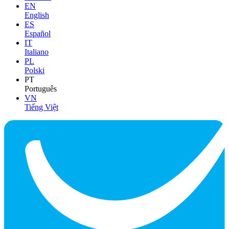
EN
English
ES
Español
IT
Italiano
PL
Polski
PT
Português
VN
Tiếng Việt