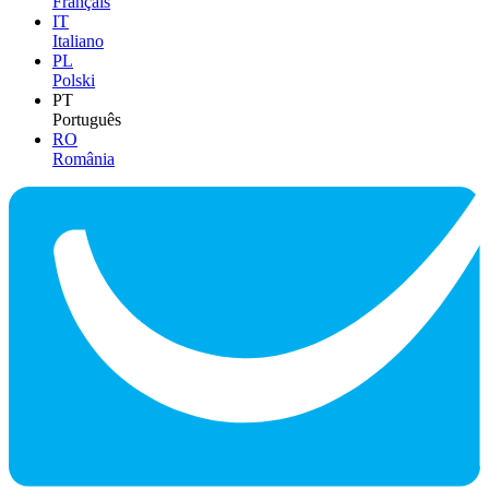
Français
IT
Italiano
PL
Polski
PT
Português
RO
România