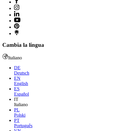
Cambia la lingua
Italiano
DE
Deutsch
EN
English
ES
Español
IT
Italiano
PL
Polski
PT
Português
VN