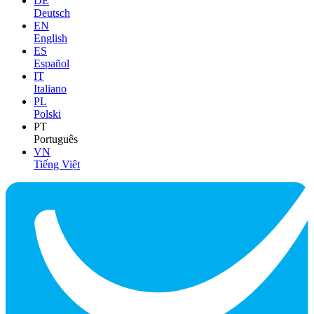
DE
Deutsch
EN
English
ES
Español
IT
Italiano
PL
Polski
PT
Português
VN
Tiếng Việt