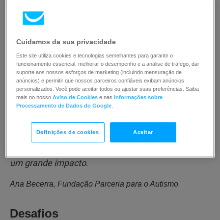
do autismo (ASD), bem como às suas famílias,
cuidadores e profissionais. A fundação colabora
com parceiros de maior dimensão na comunidade
Cuidamos da sua privacidade
autista, como a
Autism Speaks
e o
Council of
Este site utiliza cookies e tecnologias semelhantes para garantir o
Autism Service Providers (CASP)
, para promover
funcionamento essencial, melhorar o desempenho e a análise de tráfego, dar
suporte aos nossos esforços de marketing (incluindo mensuração de
iniciativas destinadas a melhorar o acesso a uma
anúncios) e permitir que nossos parceiros confiáveis exibam anúncios
personalizados. Você pode aceitar todos ou ajustar suas preferências. Saiba
terapia de Análise Comportamental Aplicada
mais no nosso
Aviso de Cookies
e nas
Informações sobre
(ABA)
de elevada qualidade e defender uma
Processamento de Dados do Google
.
reforma dos seguros que cubra essas terapias.
Definições de cookies
Aceitar
Apesar de sermos pequenos, sinto que causámos
um grande impacto
.
Ana Becerra, Fundação Parceria para o Autismo
Desafios