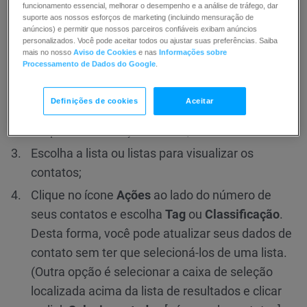
automaticamente.
funcionamento essencial, melhorar o desempenho e a análise de tráfego, dar
suporte aos nossos esforços de marketing (incluindo mensuração de
anúncios) e permitir que nossos parceiros confiáveis exibam anúncios
Atribuição de tags ou classificação a
personalizados. Você pode aceitar todos ou ajustar suas preferências. Saiba
mais no nosso
Aviso de Cookies
e nas
Informações sobre
múltiplos contatos
Processamento de Dados do Google
.
Ir para
Contatos
>>
Mostrar todos os contatos
;
Definições de cookies
Aceitar
Clique em
Busca avançada
para abrir o menu
suspenso de seleção da lista;
Escolha a lista ou listas para visualizar os
contatos;
Clique no ícone
Ações
ao lado do número de
seus contatos e escolha
Tag
ou
Classificação
.
Desta forma, você pode atualizar seus dados de
contato sem ter que selecioná-los de uma lista.
(Outra opção é selecionar a caixa de seleção
localizada acima da lista de resultados e clicar