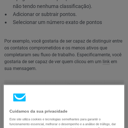
não tendo nenhuma classificação).
Adicionar or subtrair pontos.
Selecionar um número exato de pontos
Por exemplo, você gostaria de ser capaz de distinguir entre
os contatos comprometidos e os menos ativos que
completaram seu fluxo de trabalho. Especificamente, você
gostaria de ser capaz de ver quem clicou em um
link
em
sua mensagem.
Cuidamos da sua privacidade
Este site utiliza cookies e tecnologias semelhantes para garantir o
funcionamento essencial, melhorar o desempenho e a análise de tráfego, dar