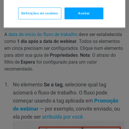
plano básico de colocação de tags já montado.
Definições de cookies
Aceitar
Configuração do fluxo de trabalho
A
data de início do fluxo de trabalho
deve ser estabelecida
como
1 dia após a data do webinar
. Todos os elementos
em cinza precisam ser configurados. Clique num elemento
para abrir sua guia de
Propriedades
.
Nota
: O atraso do
filtro de
Espera
foi configurado para um valor
recomendado.
No elemento
Se a tag
, selecione qual tag
acionará o fluxo de trabalho. O fluxo pode
começar usando a tag aplicada em
Promoção
de webinar
— por exemplo, convite enviado, ou
ela pode ser
atribuída por você
.