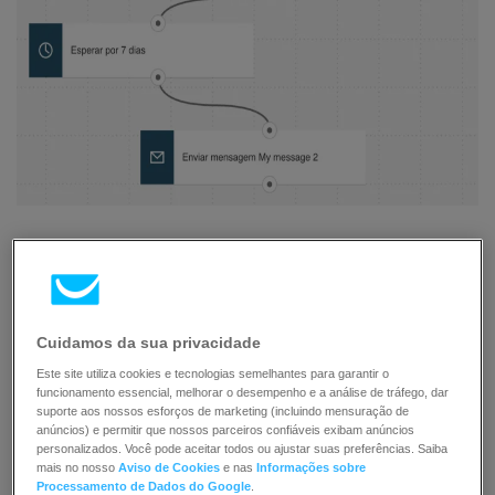
Segue o que você precisa para configurar os elementos e
publicar o template como fluxo de trabalho:
Cuidamos da sua privacidade
2
mensagens de automatização
ou mensagens
Este site utiliza cookies e tecnologias semelhantes para garantir o
(ou rascunhos) que possam ser usadas para
funcionamento essencial, melhorar o desempenho e a análise de tráfego, dar
tanto
suporte aos nossos esforços de marketing (incluindo mensuração de
anúncios) e permitir que nossos parceiros confiáveis exibam anúncios
(Opcional)
tags
. Você pode criar tags conforme
personalizados. Você pode aceitar todos ou ajustar suas preferências. Saiba
mais no nosso
Aviso de Cookies
e nas
Informações sobre
cria o fluxo de trabalho, mas é melhor ter um
Processamento de Dados do Google
.